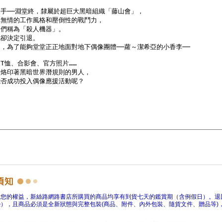
障您的權益，新絲路網路書店所購買的商品均享有到貨七天的鑑賞期（含例假日）。退
），且商品必須是全新狀態與完整包裝(商品、附件、內外包裝、隨貨文件、贈品等)