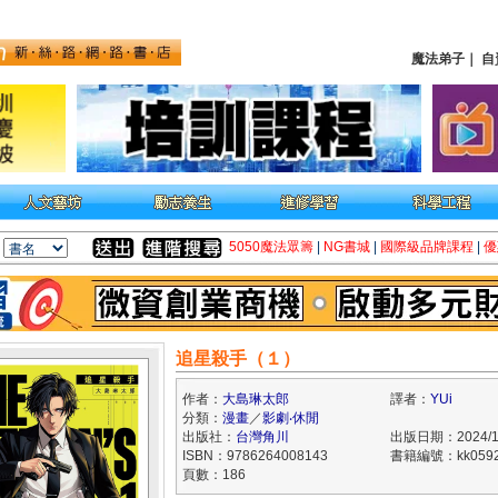
魔法弟子
｜
自
5050魔法眾籌
|
NG書城
|
國際級品牌課程
|
優
追星殺手（１）
作者：
大島琳太郎
譯者：
YUi
分類：
漫畫
／
影劇‧休閒
出版社：
台灣角川
出版日期：2024/1
ISBN：9786264008143
書籍編號：kk0592
頁數：186