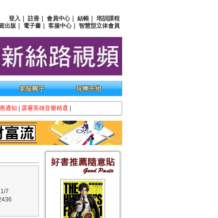
登入
｜
註冊
｜
會員中心
｜
結帳
｜
培訓課程
資出版
｜
電子書
｜
客服中心
｜
智慧型立体會員
惠通知
|
霹靂英雄音樂精選
|
1/7
436