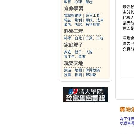
教育、心理、勵志
進修學習
電腦與網路
｜
語言工具
雜誌、期刊
｜
軍政、法律
參考、考試、教科用書
科學工程
科學、自然
｜
工業、工程
家庭親子
家庭、親子、人際
青少年、童書
玩樂天地
旅遊、地圖
｜
休閒娛樂
漫畫、插圖
｜
限制級
為了保
執聯為憑