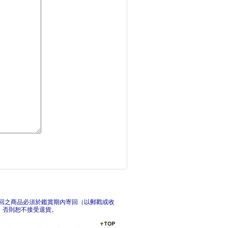
一個人遠行：小莊老師
東京愛情故事典藏版套
東
回之商品必須於鑑賞期內寄回（以郵戳或收
，否則恕不接受退貨。