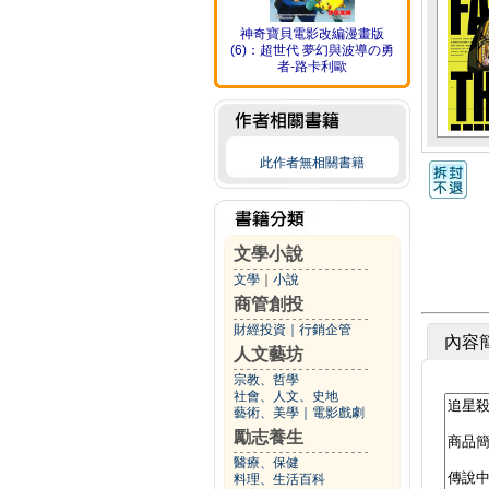
神奇寶貝電影改編漫畫版
(6)：超世代 夢幻與波導の勇
者-路卡利歐
此作者無相關書籍
文學小說
文學
｜
小說
商管創投
財經投資
｜
行銷企管
內容
人文藝坊
宗教、哲學
社會、人文、史地
藝術、美學
｜
電影戲劇
勵志養生
醫療、保健
料理、生活百科