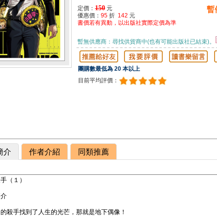
150
定價：
元
暫
優惠價：
95
折
142
元
書價若有異動，以出版社實際定價為準
暫無供應商：尋找供貨商中(也有可能出版社已結束)。
團購數最低為 20 本以上
目前平均評價：
簡介
作者介紹
同類推薦