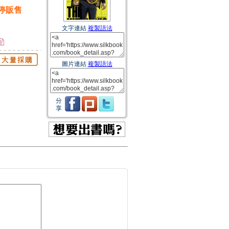
停販售
文字連結
複製語法
圖片連結
複製語法
分
享