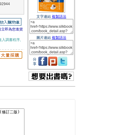
2944
文字連結
複製語法
後立即為您進貨
圖片連結
複製語法
進入調書程序,
分
享