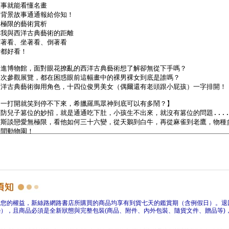
障您的權益，新絲路網路書店所購買的商品均享有到貨七天的鑑賞期（含例假日）。退
），且商品必須是全新狀態與完整包裝(商品、附件、內外包裝、隨貨文件、贈品等)