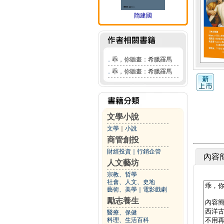
隋建國
．
乖，你聽畫：希臘羅馬
．
乖，你聽畫：希臘羅馬
文學小說
文學
｜
小說
商管創投
財經投資
｜
行銷企管
內容
人文藝坊
宗教、哲學
社會、人文、史地
藝術、美學
｜
電影戲劇
勵志養生
醫療、保健
料理、生活百科