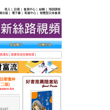
登入
｜
註冊
｜
會員中心
｜
結帳
｜
培訓課程
資出版
｜
電子書
｜
客服中心
｜
智慧型立体會員
惠通知
|
霹靂英雄音樂精選
|
話看懂神
二版)
estern Art
11/27