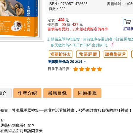
ISBN：9789571478685
書籍編號：kk059
頁數：288
450
定價：
元
優惠價：
95
折
427
元
訂購
書價若有異動，以出版社實際定價為準
訂購後立即為您進貨：目前無庫存量,讀者下訂後,開始
一般天數約為2-10工作日(不含例假日)。
團購數最低為 20 本以上
目前平均評價：
簡介
作者介紹
書籍目錄
同類推薦