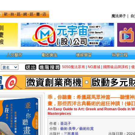
魔法弟子
｜
自
5050魔法眾籌
|
NG書城
|
國際級品牌課程
|
優
乖，你聽畫：希臘羅馬眾神篇――聽懂神
畫，那些西洋古典藝術的超狂神蹟！(修訂
An Easy Guide to Art: Greek and Roman Gods in W
Masterpieces
作者：
葵花子
分類：
藝術‧美學
／
藝術欣賞
出版社：
三民書局
出版日期：2024/