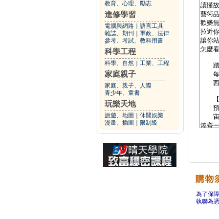
教育、心理、勵志
進修學習
電腦與網路
｜
語言工具
雜誌、期刊
｜
軍政、法律
參考、考試、教科用書
科學工程
科學、自然
｜
工業、工程
家庭親子
家庭、親子、人際
青少年、童書
玩樂天地
旅遊、地圖
｜
休閒娛樂
漫畫、插圖
｜
限制級
為了保
執聯為憑