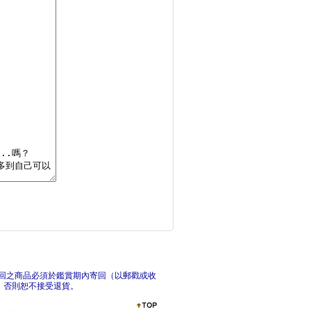
曾文溪的一千個名字：
曾文
膽小別看畫Ⅵ：背叛、
回之商品必須於鑑賞期內寄回（以郵戳或收
，否則恕不接受退貨。