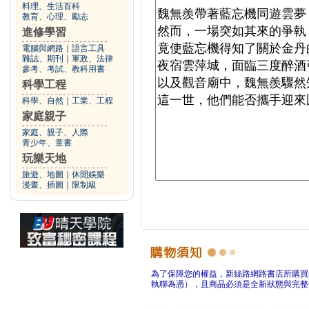
料理、生活百科
教育、心理、勵志
進修學習
電腦與網路
｜
語言工具
雜誌、期刊
｜
軍政、法律
參考、考試、教科用書
科學工程
科學、自然
｜
工業、工程
家庭親子
家庭、親子、人際
青少年、童書
玩樂天地
旅遊、地圖
｜
休閒娛樂
漫畫、插圖
｜
限制級
為了保障您的權益，新絲路網路書店所購買
執聯為憑），且商品必須是全新狀態與完整