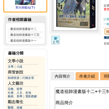
定
邢大與狐仙(下)
書
訂
一般
．
魔道祖師漫畫版十二
．
魔道祖師漫畫版十三完
團購
．
魔道祖師漫畫版十一
目
文學小說
文學
｜
小說
商管創投
內容簡介
作者介紹
同
財經投資
｜
行銷企管
人文藝坊
宗教、哲學
社會、人文、史地
藝術、美學
｜
電影戲劇
勵志養生
醫療、保健