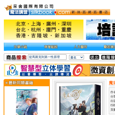
魔
作
分
出
IS
頁