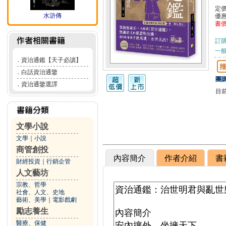
定
水滸傳
優
書
訂
一般
．
資治通鑑【天子必讀】
．
白話資治通鑒
團購
．
資治通鑒選譯
目
文學小說
文學
｜
小說
商管創投
內容簡介
作者介紹
書
財經投資
｜
行銷企管
人文藝坊
宗教、哲學
社會、人文、史地
藝術、美學
｜
電影戲劇
勵志養生
醫療、保健