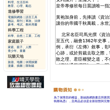
料理、生活百科
教育、心理、勵志
進修學習
電腦與網路
｜
語言工具
雜誌、期刊
｜
軍政、法律
參考、考試、教科用書
科學工程
科學、自然
｜
工業、工程
家庭親子
家庭、親子、人際
青少年、童書
玩樂天地
旅遊、地圖
｜
休閒娛樂
漫畫、插圖
｜
限制級
為了保障您的權益，新絲路網路書店所購買
執聯為憑），且商品必須是全新狀態與完整