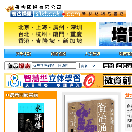
資
作
分
出
IS
頁