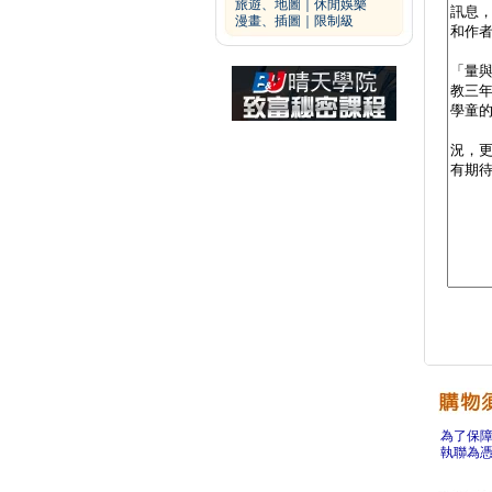
旅遊、地圖
｜
休閒娛樂
漫畫、插圖
｜
限制級
為了保
執聯為憑