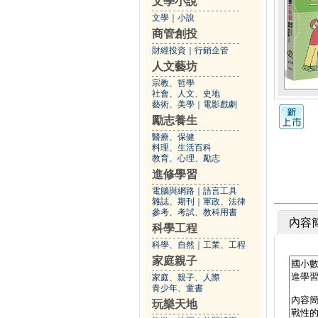
文學小說
文學
｜
小說
商管創投
財經投資
｜
行銷企管
人文藝坊
宗教、哲學
社會、人文、史地
藝術、美學
｜
電影戲劇
勵志養生
醫療、保健
料理、生活百科
教育、心理、勵志
進修學習
電腦與網路
｜
語言工具
雜誌、期刊
｜
軍政、法律
參考、考試、教科用書
內容
科學工程
科學、自然
｜
工業、工程
家庭親子
家庭、親子、人際
青少年、童書
玩樂天地