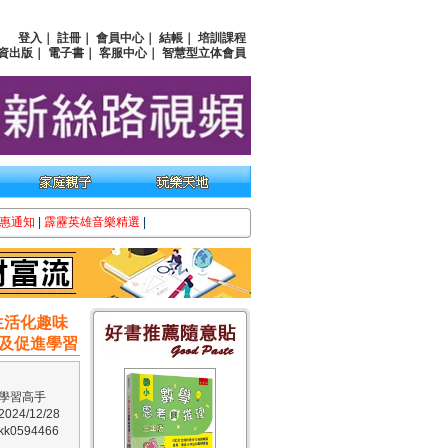
登入
｜
註冊
｜
會員中心
｜
結帳
｜
培訓課程
資出版
｜
電子書
｜
客服中心
｜
智慧型立体會員
惠通知
|
霹靂英雄音樂精選
|
生活化趣味
及促進學習
學習高手
24/12/28
0594466