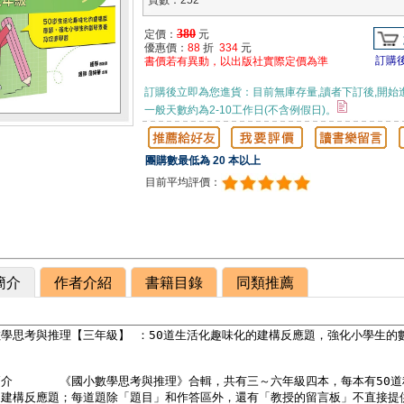
頁數：252
380
定價：
元
優惠價：
88
折
334
元
訂購
書價若有異動，以出版社實際定價為準
訂購後立即為您進貨：目前無庫存量,讀者下訂後,開始
一般天數約為2-10工作日(不含例假日)。
團購數最低為 20 本以上
目前平均評價：
簡介
作者介紹
書籍目錄
同類推薦