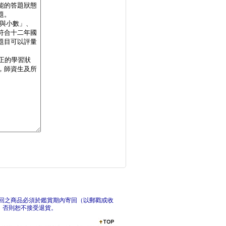
國小英語自然發音Ph
國
瑞華英語暑假銜接教材
瑞華
回之商品必須於鑑賞期內寄回（以郵戳或收
，否則恕不接受退貨。