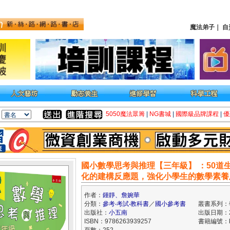
魔法弟子
｜
自
5050魔法眾籌
|
NG書城
|
國際級品牌課程
|
優
國小數學思考與推理【三年級】 ：50道
化的建構反應題，強化小學生的數學素養
作者：
鍾靜、詹婉華
分類：
參考‧考試‧教科書
／
國小參考書
叢書系列：
出版社：
小五南
出版日期：20
ISBN：9786263939257
書籍編號：kk