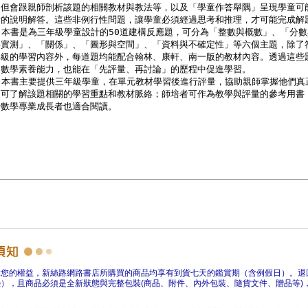
障您的權益，新絲路網路書店所購買的商品均享有到貨七天的鑑賞期（含例假日）。退
），且商品必須是全新狀態與完整包裝(商品、附件、內外包裝、隨貨文件、贈品等)