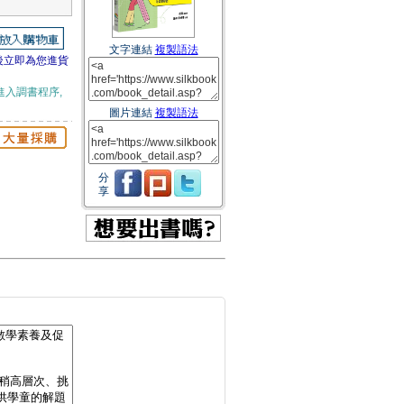
文字連結
複製語法
後立即為您進貨
進入調書程序,
圖片連結
複製語法
分
享