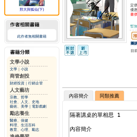
定
邢大與狐仙(下)
優
書
暫
此作者無相關書籍
團購
目
文學小說
文學
｜
小說
商管創投
財經投資
｜
行銷企管
人文藝坊
內容簡介
同類推薦
宗教、哲學
社會、人文、史地
藝術、美學
｜
電影戲劇
勵志養生
醫療、保健
料理、生活百科
教育、心理、勵志
進修學習