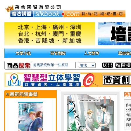
隔
作
分
出
IS
頁