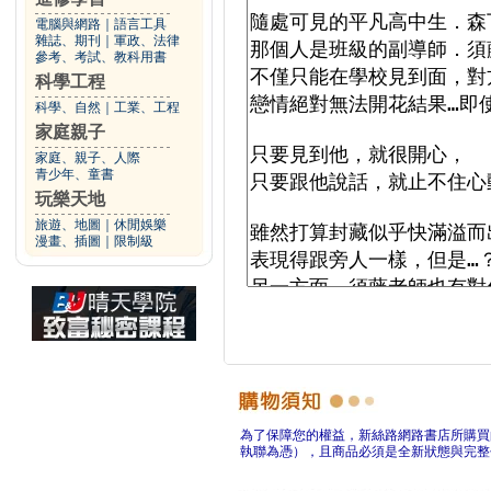
電腦與網路
｜
語言工具
雜誌、期刊
｜
軍政、法律
參考、考試、教科用書
科學工程
科學、自然
｜
工業、工程
家庭親子
家庭、親子、人際
青少年、童書
玩樂天地
旅遊、地圖
｜
休閒娛樂
漫畫、插圖
｜
限制級
為了保障您的權益，新絲路網路書店所購買
執聯為憑），且商品必須是全新狀態與完整