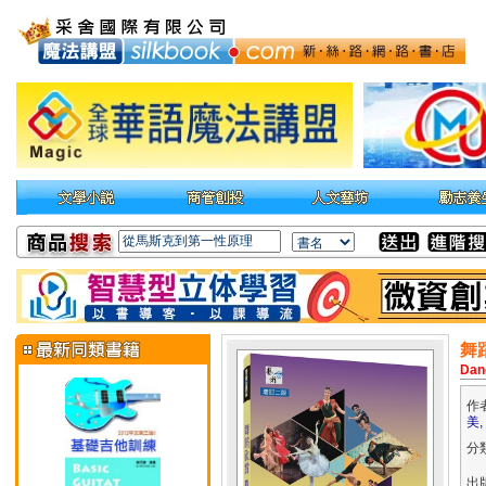
舞
Dan
作
美,
分
出