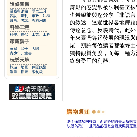
進修學習
電腦與網路
｜
語言工具
雜誌、期刊
｜
軍政、法律
參考、考試、教科用書
科學工程
科學、自然
｜
工業、工程
家庭親子
家庭、親子、人際
青少年、童書
玩樂天地
旅遊、地圖
｜
休閒娛樂
漫畫、插圖
｜
限制級
為了保障您的權益，新絲路網路書店所購買
執聯為憑），且商品必須是全新狀態與完整