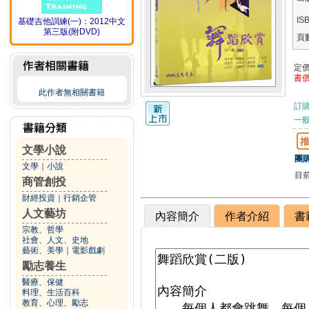
IS
基礎吉他訓練(一)：2012中文
第三版(附DVD)
頁
定
書
此作者無相關書籍
訂
一般
文學小說
團購
文學
｜
小說
目
商管創投
財經投資
｜
行銷企管
人文藝坊
內容簡介
作者介紹
書
宗教、哲學
社會、人文、史地
藝術、美學
｜
電影戲劇
勵志養生
醫療、保健
料理、生活百科
教育、心理、勵志