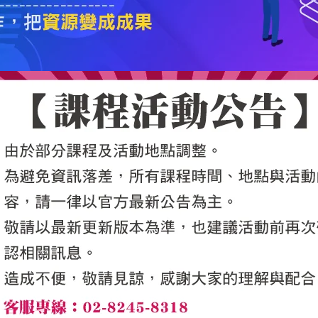
5050魔法眾籌
|
NG書城
|
國際級品牌課程
|
優