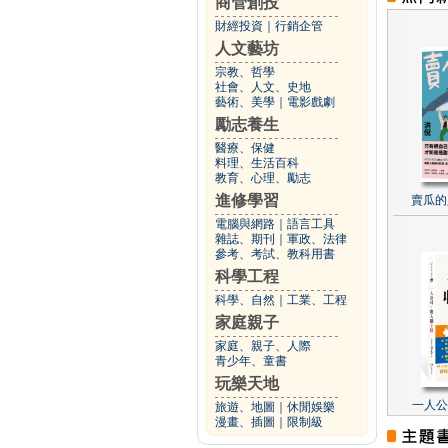
商管創投
財經投資
｜
行銷企管
人文藝坊
宗教、哲學
社會、人文、史地
藝術、美學
｜
電影戲劇
勵志養生
醫療、保健
料理、生活百科
教育、心理、勵志
進修學習
賣瓜的
電腦與網路
｜
語言工具
雜誌、期刊
｜
軍政、法律
參考、考試、教科用書
科學工程
科學、自然
｜
工業、工程
家庭親子
家庭、親子、人際
青少年、童書
玩樂天地
一人公
旅遊、地圖
｜
休閒娛樂
漫畫、插圖
｜
限制級