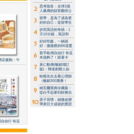
思考致富：全球3億
人瘋傳的財富翻倍公
留學，是為了成為更
好的自己：從留學生
抄寫英語的奇蹟：1
天10分鐘，英語和
好好吃飯，一鍋就
好：微微蔡的66道驚
新手歐洲自由行 有這
本就夠了！跟著卡
酒足飯飽：午
黃仁勳傳(暢銷增訂
版)：輝達創辦人如
蛤蟆先生去看心理師
（暢銷300萬冊！
納瓦爾寶典珍藏版：
從白手起家到財務自
原子習慣：細微改變
帶來巨大成就的實證
自由行 有這