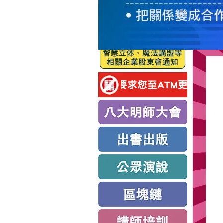
服
務
新
思
路