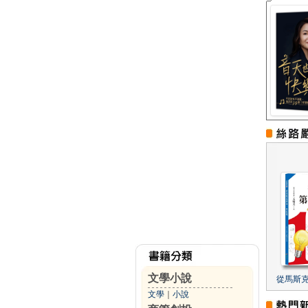
文學小說
從馬斯
文學
｜
小說