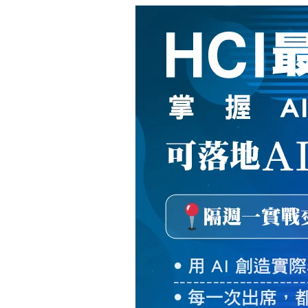
新
絲
路
網
路
書
店
-
知
識