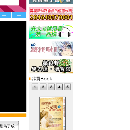
—
—
是為了成