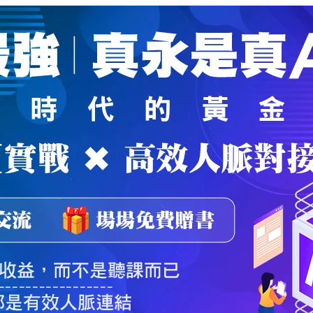
魔法弟子
｜
自