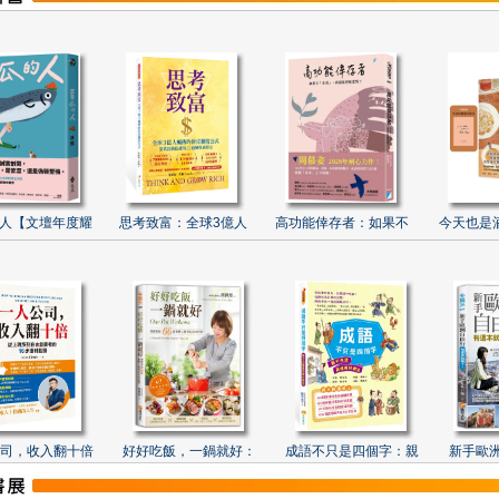
人【文壇年度耀
思考致富：全球3億人
高功能倖存者：如果不
今天也是
司，收入翻十倍
好好吃飯，一鍋就好：
成語不只是四個字：親
新手歐洲