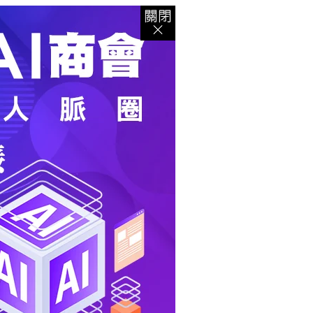
登入
｜
註冊
｜
會員中心
｜
結帳
｜
培訓課程
資出版
｜
電子書
｜
客服中心
｜
智慧型立体會員