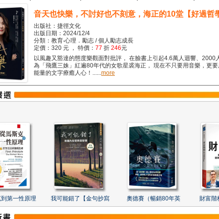
音天也快樂，不討好也不刻意，海正的10堂【好過哲
出版社：捷徑文化
出版日期：2024/12/4
分類：教育‧心理．勵志 / 個人勵志成長
定價：320 元 ， 特價：
77
折
246
元
以風趣又豁達的態度樂觀面對批評， 在臉書上引起4.6萬人迴響、2000
為「飛鷹三姝」紅遍80年代的女歌星裘海正， 現在不只要用音樂，更
能量的文字療癒人心！......
more
克到第一性原理
我可能錯了【金句抄寫
奧德賽（暢銷80年英
財富階