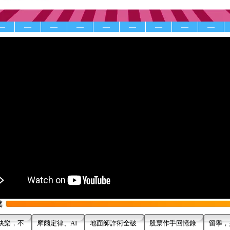
—
—
—
—
—
—
—
—
—
快樂，不
摩爾定律、AI
地面師詐術全破
股票作手回憶錄
留學，