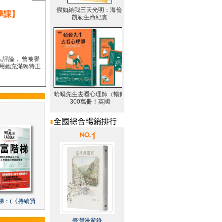
學課】
人評論， 曾被譽
要用她充滿獨特正
梯：(《持續買
臺灣漫遊錄