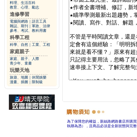
料理、生活百科
教育、心理、勵志
進修學習
電腦與網路
｜
語言工具
雜誌、期刊
｜
軍政、法律
參考、考試、教科用書
科學工程
科學、自然
｜
工業、工程
家庭親子
家庭、親子、人際
青少年、童書
玩樂天地
旅遊、地圖
｜
休閒娛樂
漫畫、插圖
｜
限制級
為了保障您的權益，新絲路網路書店所購買
執聯為憑），且商品必須是全新狀態與完整