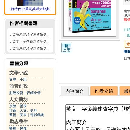
頁
新時代12萬詞英漢大辭典
定
優
書
訂
．
英語易混淆字速查辭典
一般
．
英文一字多義速查字典
．
英語易混淆字速查辭典
團購
目
文學小說
文學
｜
小說
商管創投
內容簡介
作者介紹
書
財經投資
｜
行銷企管
人文藝坊
宗教、哲學
社會、人文、史地
藝術、美學
｜
電影戲劇
勵志養生
醫療、保健