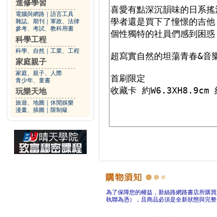
進修學習
電腦與網路
｜
語言工具
雜誌、期刊
｜
軍政、法律
參考、考試、教科用書
科學工程
科學、自然
｜
工業、工程
家庭親子
家庭、親子、人際
青少年、童書
玩樂天地
旅遊、地圖
｜
休閒娛樂
漫畫、插圖
｜
限制級
為了保障您的權益，新絲路網路書店所購買
執聯為憑），且商品必須是全新狀態與完整