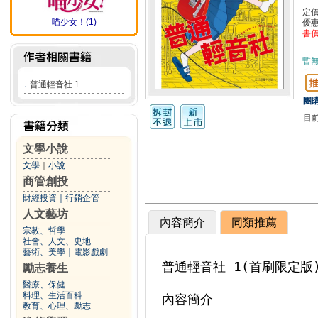
定
喵少女！(1)
優
書
暫
．
普通輕音社 1
團購
目
文學小說
文學
｜
小說
商管創投
財經投資
｜
行銷企管
人文藝坊
內容簡介
同類推薦
宗教、哲學
社會、人文、史地
藝術、美學
｜
電影戲劇
勵志養生
醫療、保健
料理、生活百科
教育、心理、勵志