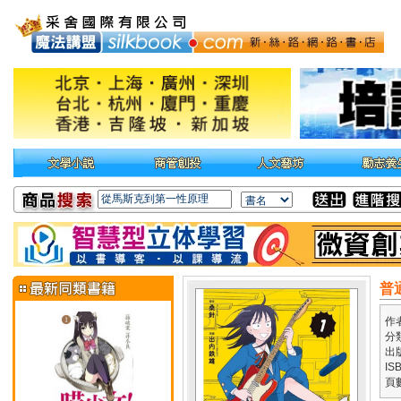
普
作
分
出
IS
頁