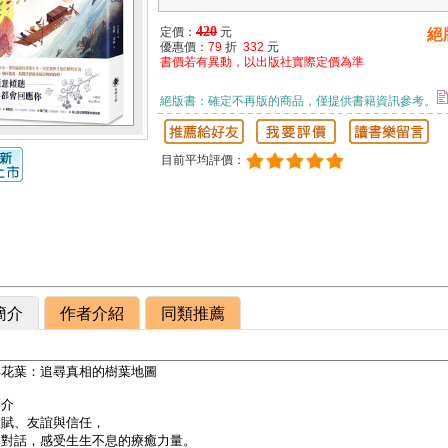
420
定價：
元
絕
優惠價：
79
折
332
元
書價若有異動，以出版社實際定價為準
絕版書：確定不再版的商品，僅提供書籍資訊參考。
目前平均評價：
簡介
作者介紹
同類推薦