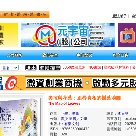
魔法弟子
｜
自
5050魔法眾籌
|
NG書城
|
國際級品牌課程
|
優
奧拉與花葉：追尋真相的樹葉地圖
The Map of Leaves
作者：
亞羅．湯森
譯者：
李貞慧
分類：
青少‧童書
／
文學
叢書系列：explore
出版社：
有樂文創
出版日期：2025/3
ISBN：9786269900473
書籍編號：kk0596
頁數：320