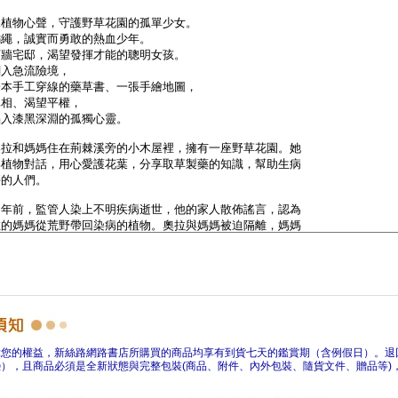
障您的權益，新絲路網路書店所購買的商品均享有到貨七天的鑑賞期（含例假日）。退
），且商品必須是全新狀態與完整包裝(商品、附件、內外包裝、隨貨文件、贈品等)