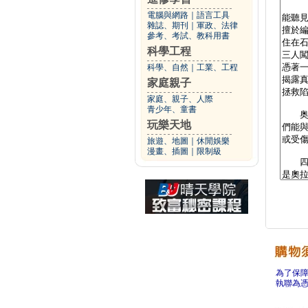
電腦與網路
｜
語言工具
雜誌、期刊
｜
軍政、法律
參考、考試、教科用書
科學工程
科學、自然
｜
工業、工程
家庭親子
家庭、親子、人際
青少年、童書
玩樂天地
旅遊、地圖
｜
休閒娛樂
漫畫、插圖
｜
限制級
為了保
執聯為憑