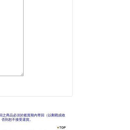
八號出口的猩猩(新版
漫畫
SEL解憂小學堂4：
S
回之商品必須於鑑賞期內寄回（以郵戳或收
，否則恕不接受退貨。