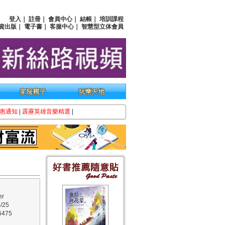
登入
｜
註冊
｜
會員中心
｜
結帳
｜
培訓課程
資出版
｜
電子書
｜
客服中心
｜
智慧型立体會員
惠通知
|
霹靂英雄音樂精選
|
r
/25
475