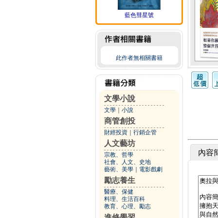
藍色彗星號
此作者無相關書籍
文學小說
文學
｜
小說
商管創投
財經投資
｜
行銷企管
人文藝坊
內容
宗教、哲學
社會、人文、史地
藝術、美學
｜
電影戲劇
勵志養生
醫療、保健
料理、生活百科
教育、心理、勵志
進修學習