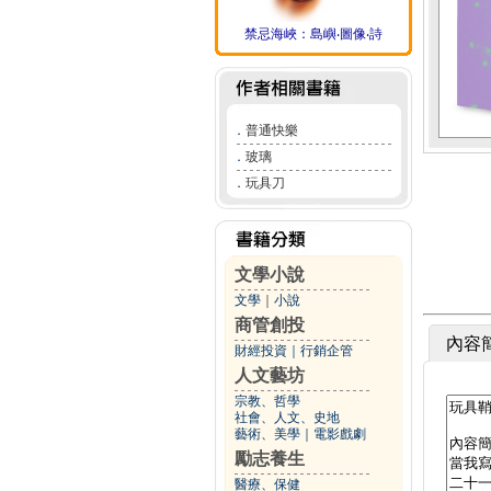
禁忌海峽：島嶼‧圖像‧詩
．
普通快樂
．
玻璃
．
玩具刀
文學小說
文學
｜
小說
商管創投
內容
財經投資
｜
行銷企管
人文藝坊
宗教、哲學
社會、人文、史地
藝術、美學
｜
電影戲劇
勵志養生
醫療、保健