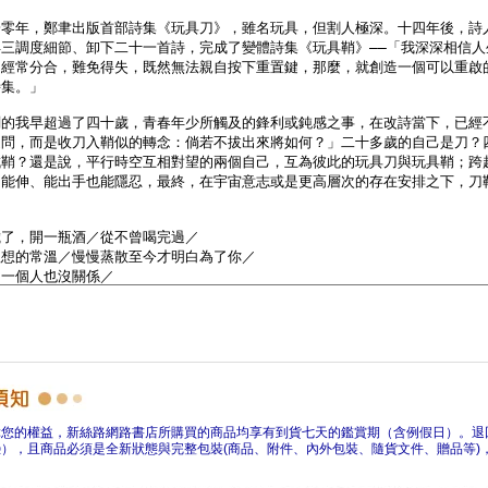
障您的權益，新絲路網路書店所購買的商品均享有到貨七天的鑑賞期（含例假日）。退
），且商品必須是全新狀態與完整包裝(商品、附件、內外包裝、隨貨文件、贈品等)