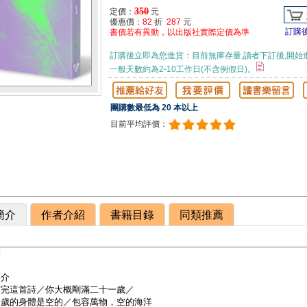
350
定價：
元
優惠價：
82
折
287
元
訂購
書價若有異動，以出版社實際定價為準
訂購後立即為您進貨：目前無庫存量,讀者下訂後,開始
一般天數約為2-10工作日(不含例假日)。
團購數最低為 20 本以上
目前平均評價：
簡介
作者介紹
書籍目錄
同類推薦