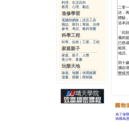
料理、生活百科
教育、心理、勵志
進修學習
電腦與網路
｜
語言工具
雜誌、期刊
｜
軍政、法律
參考、考試、教科用書
科學工程
科學、自然
｜
工業、工程
家庭親子
家庭、親子、人際
青少年、童書
玩樂天地
旅遊、地圖
｜
休閒娛樂
漫畫、插圖
｜
限制級
為了保
執聯為憑