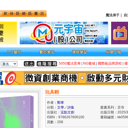
魔法弟子
｜
自
5050魔法眾籌
|
NG書城
|
國際級品牌課程
|
優
玩具鞘
作者：
鄭聿
分類：
文學
／
詩集
叢書系列：言寺
出版社：
逗點文創
出版日期：2025/3
ISBN：9786267606100
書籍編號：kk0596
頁數：208