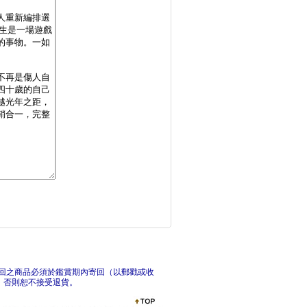
會開花的房子
我不
過期老人
回之商品必須於鑑賞期內寄回（以郵戳或收
，否則恕不接受退貨。