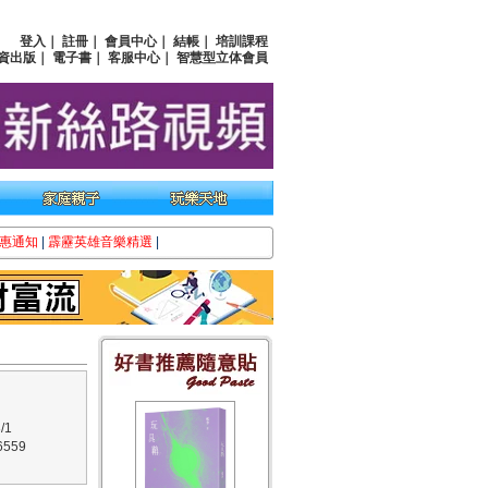
登入
｜
註冊
｜
會員中心
｜
結帳
｜
培訓課程
資出版
｜
電子書
｜
客服中心
｜
智慧型立体會員
惠通知
|
霹靂英雄音樂精選
|
/1
559