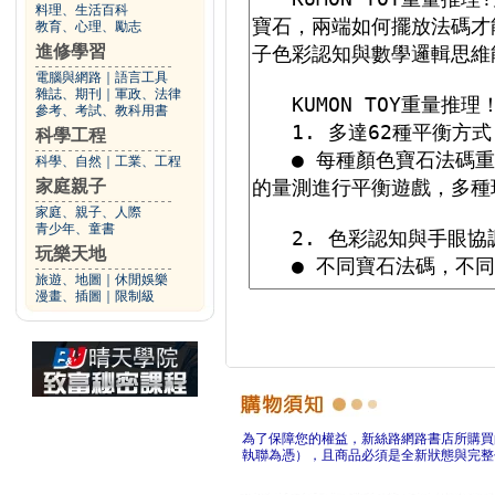
料理、生活百科
教育、心理、勵志
進修學習
電腦與網路
｜
語言工具
雜誌、期刊
｜
軍政、法律
參考、考試、教科用書
科學工程
科學、自然
｜
工業、工程
家庭親子
家庭、親子、人際
青少年、童書
玩樂天地
旅遊、地圖
｜
休閒娛樂
漫畫、插圖
｜
限制級
為了保障您的權益，新絲路網路書店所購買
執聯為憑），且商品必須是全新狀態與完整