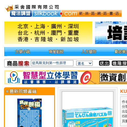
K
作
分
出
IS
頁