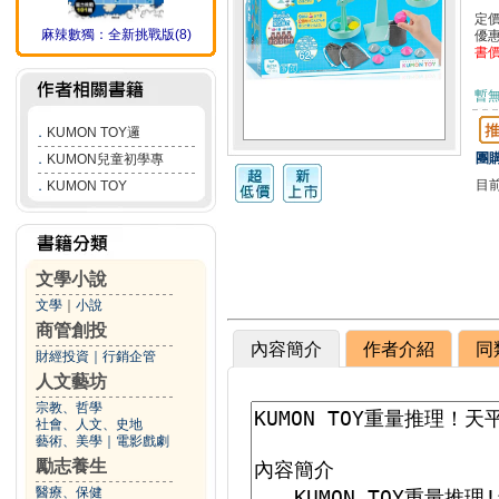
定
麻辣數獨：全新挑戰版(8)
優
書
暫
．
KUMON TOY邏
團購
．
KUMON兒童初學專
目
．
KUMON TOY
文學小說
文學
｜
小說
商管創投
內容簡介
作者介紹
同
財經投資
｜
行銷企管
人文藝坊
宗教、哲學
社會、人文、史地
藝術、美學
｜
電影戲劇
勵志養生
醫療、保健