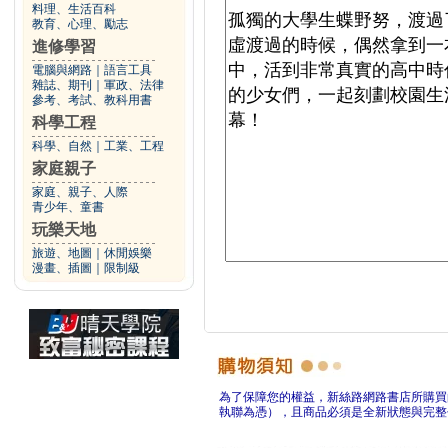
料理、生活百科
教育、心理、勵志
進修學習
電腦與網路
｜
語言工具
雜誌、期刊
｜
軍政、法律
參考、考試、教科用書
科學工程
科學、自然
｜
工業、工程
家庭親子
家庭、親子、人際
青少年、童書
玩樂天地
旅遊、地圖
｜
休閒娛樂
漫畫、插圖
｜
限制級
為了保障您的權益，新絲路網路書店所購買
執聯為憑），且商品必須是全新狀態與完整