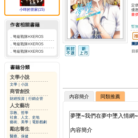
定
小咩的管家(15)
優
書
暫
．
弩級戰隊HXEROS
團購
．
弩級戰隊HXEROS
目
．
弩級戰隊HXEROS
文學小說
文學
｜
小說
商管創投
內容簡介
同類推薦
財經投資
｜
行銷企管
人文藝坊
宗教、哲學
社會、人文、史地
藝術、美學
｜
電影戲劇
勵志養生
醫療、保健