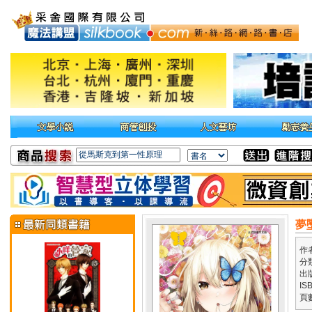
夢
作
分
出
IS
頁