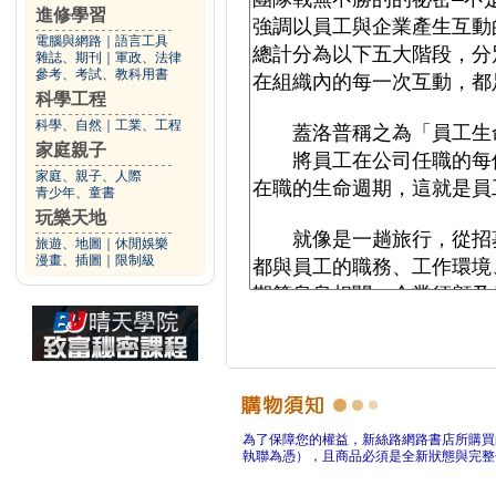
進修學習
電腦與網路
｜
語言工具
雜誌、期刊
｜
軍政、法律
參考、考試、教科用書
科學工程
科學、自然
｜
工業、工程
家庭親子
家庭、親子、人際
青少年、童書
玩樂天地
旅遊、地圖
｜
休閒娛樂
漫畫、插圖
｜
限制級
為了保障您的權益，新絲路網路書店所購買
執聯為憑），且商品必須是全新狀態與完整