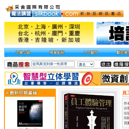
員
作
分
出
IS
頁