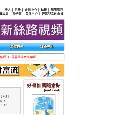
登入
｜
註冊
｜
會員中心
｜
結帳
｜
培訓課程
資出版
｜
電子書
｜
客服中心
｜
智慧型立体會員
惠通知
|
霹靂英雄音樂精選
|
SS系列
/16
7043