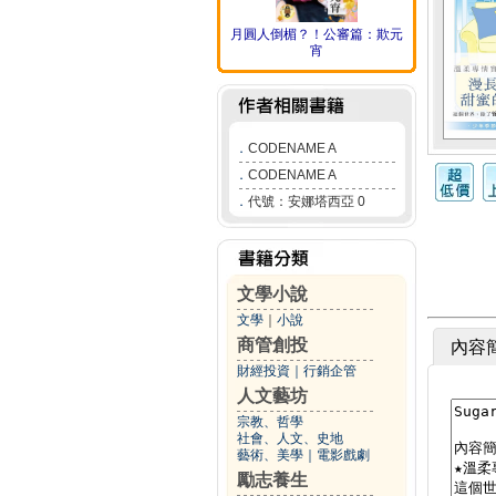
月圓人倒楣？！公審篇：欺元
宵
．
CODENAME A
．
CODENAME A
．
代號：安娜塔西亞 0
文學小說
文學
｜
小說
商管創投
內容
財經投資
｜
行銷企管
人文藝坊
宗教、哲學
社會、人文、史地
藝術、美學
｜
電影戲劇
勵志養生