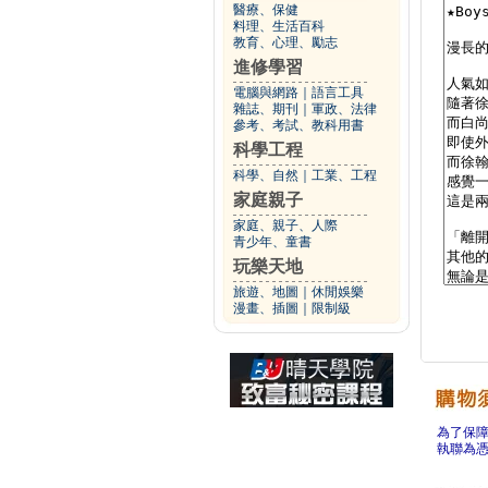
醫療、保健
料理、生活百科
教育、心理、勵志
進修學習
電腦與網路
｜
語言工具
雜誌、期刊
｜
軍政、法律
參考、考試、教科用書
科學工程
科學、自然
｜
工業、工程
家庭親子
家庭、親子、人際
青少年、童書
玩樂天地
旅遊、地圖
｜
休閒娛樂
漫畫、插圖
｜
限制級
為了保
執聯為憑