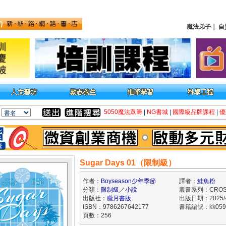
魔法弟子
｜
自
5050魔法眾籌
|
NG書城
|
國際級品牌課程
|
優
Sugar Days 01（限制級）
作者：
Boyseason少年季節
譯者：
鮭魚粉
分類：
限制級
／
小說
叢書系列：CRO
出版社：
朧月書版
出版日期：2025/4
ISBN：9786267642177
書籍編號：kk059
頁數：256