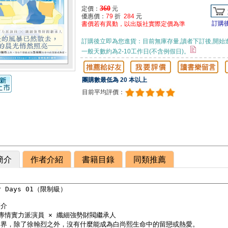
360
定價：
元
優惠價：
79
折
284
元
訂購
書價若有異動，以出版社實際定價為準
訂購後立即為您進貨：目前無庫存量,讀者下訂後,開始
一般天數約為2-10工作日(不含例假日)。
團購數最低為 20 本以上
目前平均評價：
簡介
作者介紹
書籍目錄
同類推薦