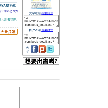
後立即為您進貨
文字連結
複製語法
進入調書程序,
圖片連結
複製語法
分
享