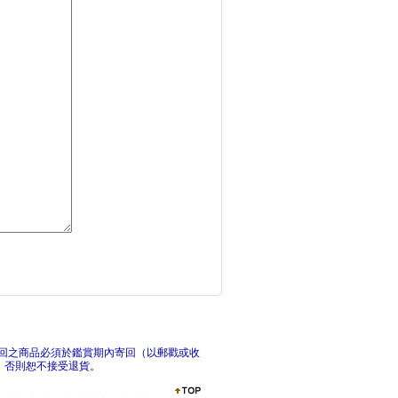
兩個帝國，帝國的奴隸
兩個
小心間隙1_Mind
小
回之商品必須於鑑賞期內寄回（以郵戳或收
，否則恕不接受退貨。