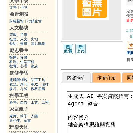
文學小說
頁
文學
｜
小說
定
商管創投
優
書
財經投資
｜
行銷企管
人文藝坊
訂
宗教、哲學
一般
社會、人文、史地
藝術、美學
｜
電影戲劇
勵志養生
團購
醫療、保健
目
料理、生活百科
教育、心理、勵志
進修學習
內容簡介
作者介紹
同
電腦與網路
｜
語言工具
雜誌、期刊
｜
軍政、法律
參考、考試、教科用書
科學工程
科學、自然
｜
工業、工程
家庭親子
家庭、親子、人際
青少年、童書
玩樂天地