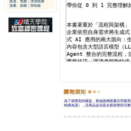
旅遊、地圖
｜
休閒娛樂
漫畫、插圖
｜
限制級
為了保障您的權益，新絲路網路書店所購買
執聯為憑），且商品必須是全新狀態與完整