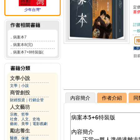
定
少年台灣*
書
訂
一般
．
病案本7
．
病案本8(完)
團購
．
病案本7+8特裝版(
目
文學小說
文學
｜
小說
商管創投
內容簡介
作者介紹
同
財經投資
｜
行銷企管
人文藝坊
宗教、哲學
社會、人文、史地
藝術、美學
｜
電影戲劇
勵志養生
醫療、保健