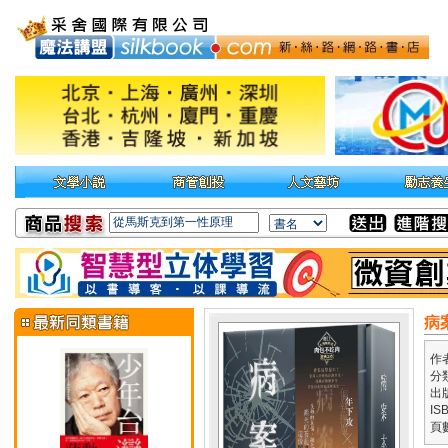
病
作
分
出
IS
頁