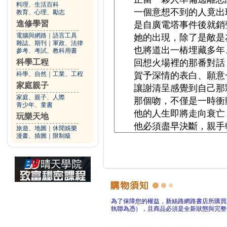
料理、生活百科
教育、心理、勵志
進修學習
電腦與網路
｜
語言工具
雜誌、期刊
｜
軍政、法律
參考、考試、教科用書
科學工程
科學、自然
｜
工業、工程
家庭親子
家庭、親子、人際
青少年、童書
玩樂天地
旅遊、地圖
｜
休閒娛樂
漫畫、插圖
｜
限制級
為了保障您的權益，新絲路網路書店所購買
執聯為憑），且商品必須是全新狀態與完整