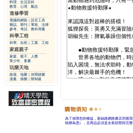
料理、生活百科
教育、心理、勵志
進修學習
電腦與網路
｜
語言工具
雜誌、期刊
｜
軍政、法律
參考、考試、教科用書
科學工程
科學、自然
｜
工業、工程
家庭親子
家庭、親子、人際
青少年、童書
玩樂天地
旅遊、地圖
｜
休閒娛樂
漫畫、插圖
｜
限制級
為了保障您的權益，新絲路網路書店所購買
執聯為憑），且商品必須是全新狀態與完整