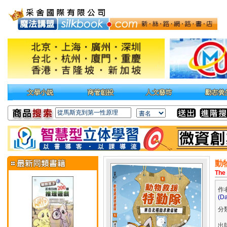
動
The 
作
(Da
分
出