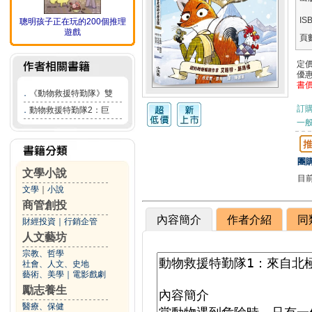
IS
聰明孩子正在玩的200個推理
遊戲
頁
定
優
書
．
《動物救援特勤隊》雙
訂
．
動物救援特勤隊2：巨
一般
團購
文學小說
目
文學
｜
小說
商管創投
內容簡介
作者介紹
同
財經投資
｜
行銷企管
人文藝坊
宗教、哲學
社會、人文、史地
藝術、美學
｜
電影戲劇
勵志養生
醫療、保健