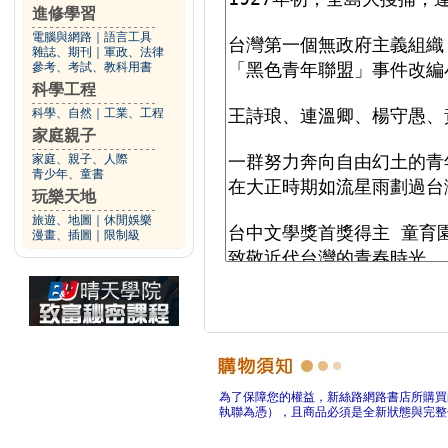
進修學習
電腦與網路
｜
語言工具
雜誌、期刊
｜
軍政、法律
參考、考試、教科用書
科學工程
科學、自然
｜
工業、工程
家庭親子
家庭、親子、人際
青少年、童書
玩樂天地
旅遊、地圖
｜
休閒娛樂
漫畫、插圖
｜
限制級
為了保障您的權益，新絲路網路書店所購買
執聯為憑），且商品必須是全新狀態與完整