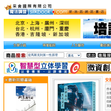
安
作
分
出
IS
頁