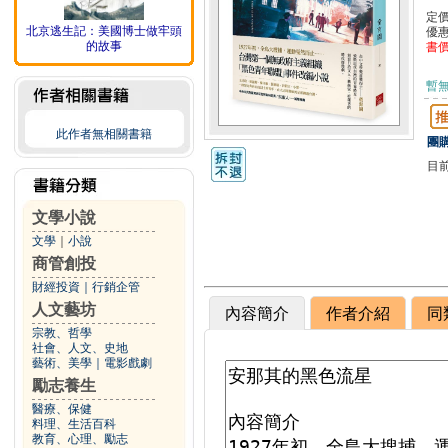
定
北京逃生記：美國博士做牢頭
優
的故事
書
暫
此作者無相關書籍
團購
目
文學小說
文學
｜
小說
商管創投
財經投資
｜
行銷企管
人文藝坊
內容簡介
作者介紹
同
宗教、哲學
社會、人文、史地
藝術、美學
｜
電影戲劇
勵志養生
醫療、保健
料理、生活百科
教育、心理、勵志