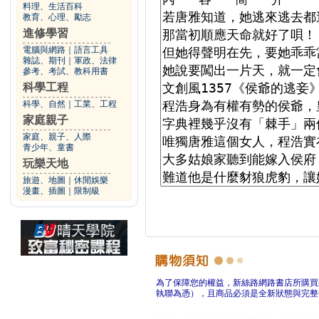
料理、生活百科
教育、心理、勵志
進修學習
電腦與網路
｜
語言工具
雜誌、期刊
｜
軍政、法律
參考、考試、教科用書
科學工程
科學、自然
｜
工業、工程
家庭親子
家庭、親子、人際
青少年、童書
玩樂天地
旅遊、地圖
｜
休閒娛樂
漫畫、插圖
｜
限制級
為了保障您的權益，新絲路網路書店所購買
執聯為憑），且商品必須是全新狀態與完整