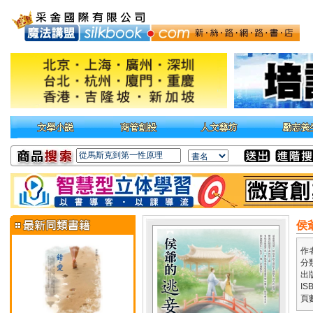
侯
作
分
出
IS
頁