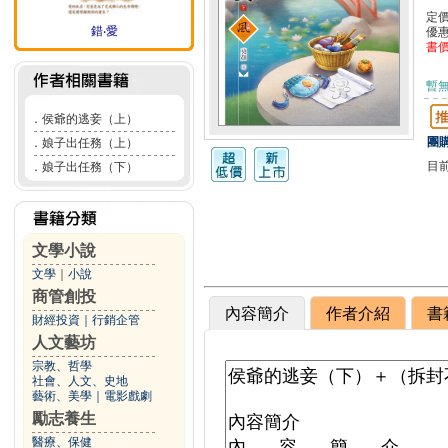
定
錯‧愛
優
書
暫
．
侯爺的逃妾（上）
團購
．
娘子出任務（上）
目
．
娘子出任務（下）
文學小說
文學
｜
小說
商管創投
內容簡介
作者介紹
書
財經投資
｜
行銷企管
人文藝坊
宗教、哲學
社會、人文、史地
藝術、美學
｜
電影戲劇
勵志養生
醫療、保健