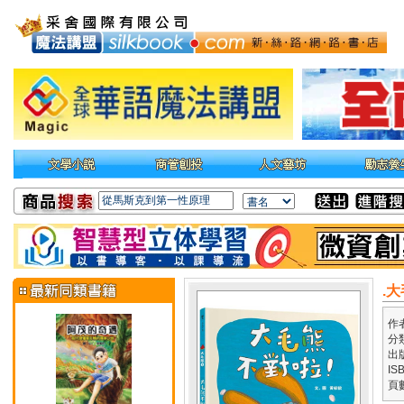
.
作
分
出
IS
頁