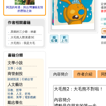
定
阿茂的奇遇：與台灣獼猴友情
優
的歷險之旅
書
訂
一般
．
.異鄉的三少爺：林獻
團購
．
.大毛熊人際溝通SE
目
．
.大毛熊1：我是大毛
文學小說
文學
｜
小說
商管創投
內容簡介
作者介紹
同
財經投資
｜
行銷企管
人文藝坊
宗教、哲學
社會、人文、史地
藝術、美學
｜
電影戲劇
勵志養生