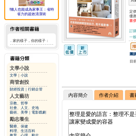
頁
!懶人也能成為家事王：省時
定
省力的超效清潔術
優
書
訂
一般
．
家的樣子，你的樣子：
團購
目
文學小說
文學
｜
小說
商管創投
財經投資
｜
行銷企管
內容簡介
作者介紹
書
人文藝坊
宗教、哲學
社會、人文、史地
藝術、美學
｜
電影戲劇
勵志養生
醫療、保健
料理、生活百科
教育、心理、勵志