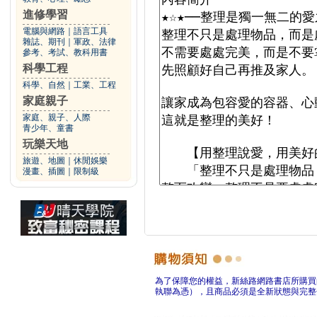
進修學習
電腦與網路
｜
語言工具
雜誌、期刊
｜
軍政、法律
參考、考試、教科用書
科學工程
科學、自然
｜
工業、工程
家庭親子
家庭、親子、人際
青少年、童書
玩樂天地
旅遊、地圖
｜
休閒娛樂
漫畫、插圖
｜
限制級
為了保障您的權益，新絲路網路書店所購買
執聯為憑），且商品必須是全新狀態與完整