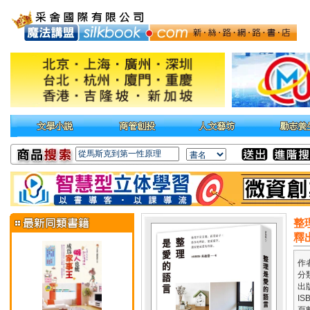
整
釋
作
分
出
IS