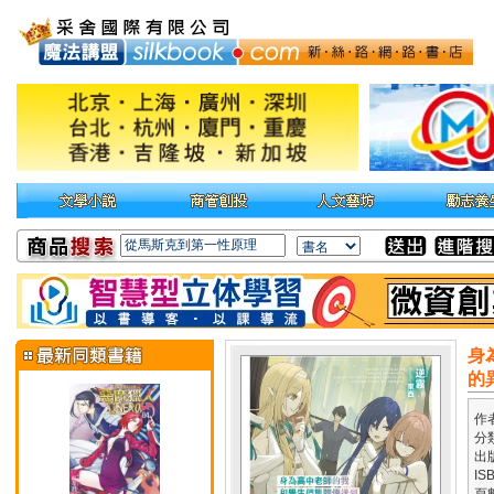
身
的
作
分
出
IS