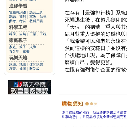
進修學習
電腦與網路
｜
語言工具
雜誌、期刊
｜
軍政、法律
參考、考試、教科用書
科學工程
科學、自然
｜
工業、工程
家庭親子
家庭、親子、人際
青少年、童書
玩樂天地
旅遊、地圖
｜
休閒娛樂
漫畫、插圖
｜
限制級
為了保障您的權益，新絲路網路書店所購買
執聯為憑），且商品必須是全新狀態與完整