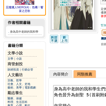
頁
惡魔獵人NERO(4)：危機！饗
定
宴之悲歌
優
書
暫
．
身為高中老師的我和學
團購
目
文學小說
文學
｜
小說
商管創投
財經投資
｜
行銷企管
內容簡介
同類推薦
人文藝坊
宗教、哲學
社會、人文、史地
藝術、美學
｜
電影戲劇
勵志養生
醫療、保健
料理、生活百科
教育、心理、勵志