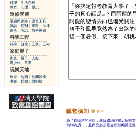
料理、生活百科
教育、心理、勵志
進修學習
電腦與網路
｜
語言工具
雜誌、期刊
｜
軍政、法律
參考、考試、教科用書
科學工程
科學、自然
｜
工業、工程
家庭親子
家庭、親子、人際
青少年、童書
玩樂天地
旅遊、地圖
｜
休閒娛樂
漫畫、插圖
｜
限制級
為了保障您的權益，新絲路網路書店所購買
執聯為憑），且商品必須是全新狀態與完整