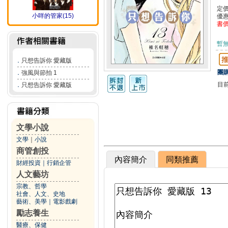
定
小咩的管家(15)
優
書
暫
．
只想告訴你 愛藏版
團購
．
強風與節拍 1
目
．
只想告訴你 愛藏版
文學小說
文學
｜
小說
商管創投
內容簡介
同類推薦
財經投資
｜
行銷企管
人文藝坊
宗教、哲學
社會、人文、史地
藝術、美學
｜
電影戲劇
勵志養生
醫療、保健