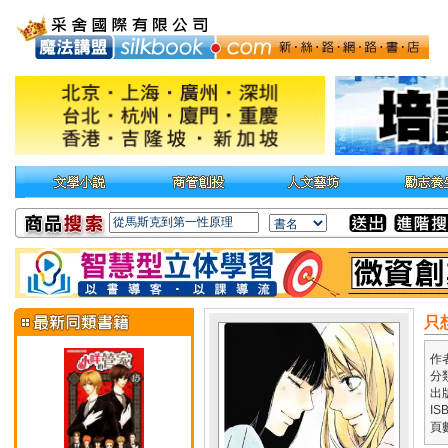
只
作
分
出
IS
頁