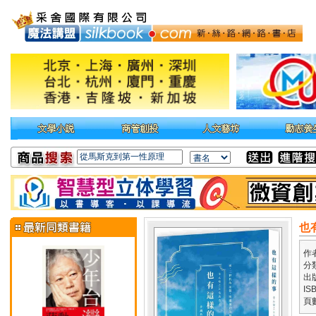
也
作
分
出
IS
頁