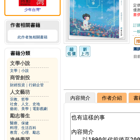
定
少年台灣*
優
書
訂
一般
此作者無相關書籍
團購
目
文學小說
文學
｜
小說
商管創投
財經投資
｜
行銷企管
人文藝坊
內容簡介
作者介紹
書
宗教、哲學
社會、人文、史地
藝術、美學
｜
電影戲劇
勵志養生
醫療、保健
料理、生活百科
教育、心理、勵志
進修學習