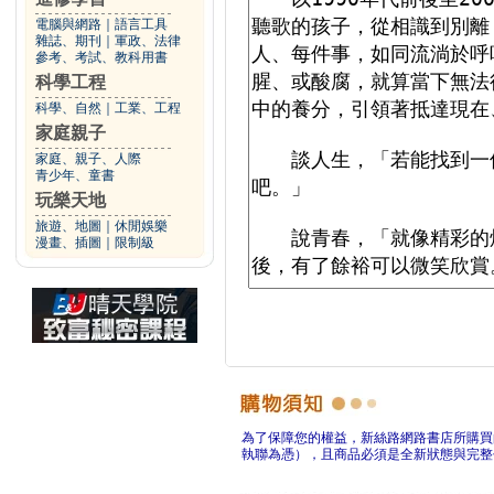
電腦與網路
｜
語言工具
雜誌、期刊
｜
軍政、法律
參考、考試、教科用書
科學工程
科學、自然
｜
工業、工程
家庭親子
家庭、親子、人際
青少年、童書
玩樂天地
旅遊、地圖
｜
休閒娛樂
漫畫、插圖
｜
限制級
為了保障您的權益，新絲路網路書店所購買
執聯為憑），且商品必須是全新狀態與完整