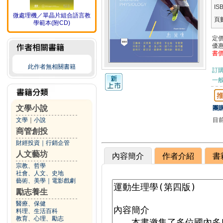
IS
微處理機／單晶片組合語言教
頁
學範本(附CD)
定
優
書
此作者無相關書籍
訂
一般
文學小說
團購
目
文學
｜
小說
商管創投
財經投資
｜
行銷企管
人文藝坊
內容簡介
作者介紹
書
宗教、哲學
社會、人文、史地
藝術、美學
｜
電影戲劇
勵志養生
醫療、保健
料理、生活百科
教育、心理、勵志