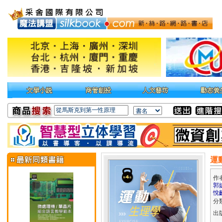
運
作
郭婕
悅
分
出