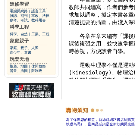
進修學習
電腦與網路
｜
語言工具
雜誌、期刊
｜
軍政、法律
參考、考試、教科用書
科學工程
科學、自然
｜
工業、工程
家庭親子
家庭、親子、人際
青少年、童書
玩樂天地
旅遊、地圖
｜
休閒娛樂
漫畫、插圖
｜
限制級
為了保障您的權益，新絲路網路書店所購買
執聯為憑），且商品必須是全新狀態與完整