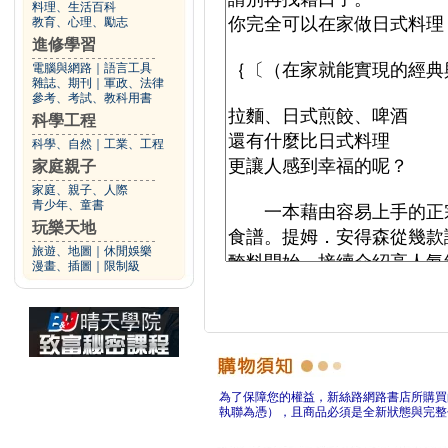
料理、生活百科
教育、心理、勵志
進修學習
電腦與網路
｜
語言工具
雜誌、期刊
｜
軍政、法律
參考、考試、教科用書
科學工程
科學、自然
｜
工業、工程
家庭親子
家庭、親子、人際
青少年、童書
玩樂天地
旅遊、地圖
｜
休閒娛樂
漫畫、插圖
｜
限制級
為了保障您的權益，新絲路網路書店所購買
執聯為憑），且商品必須是全新狀態與完整