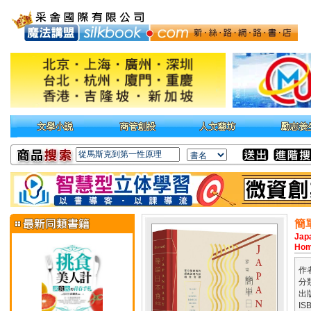
簡
Jap
Ho
作
分
出
IS