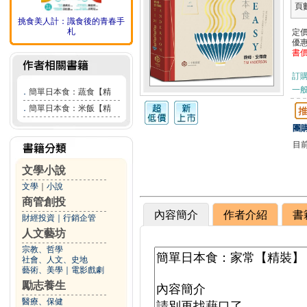
頁
挑食美人計：識食後的青春手
札
定
優
書
訂
一般
．
簡單日本食：蔬食【精
．
簡單日本食：米飯【精
團購
目
文學小說
文學
｜
小說
商管創投
內容簡介
作者介紹
書
財經投資
｜
行銷企管
人文藝坊
宗教、哲學
社會、人文、史地
藝術、美學
｜
電影戲劇
勵志養生
醫療、保健