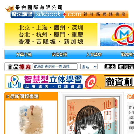
他
作
分
出
IS
頁