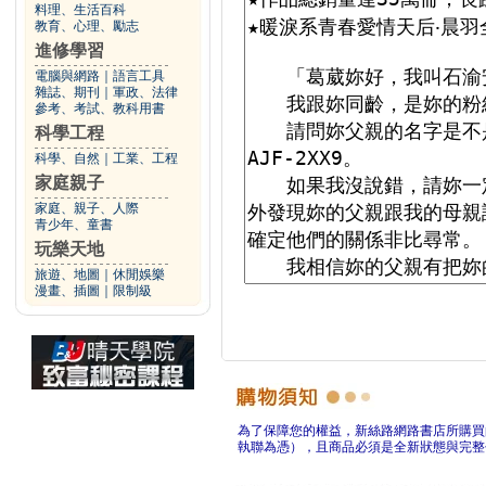
料理、生活百科
教育、心理、勵志
進修學習
電腦與網路
｜
語言工具
雜誌、期刊
｜
軍政、法律
參考、考試、教科用書
科學工程
科學、自然
｜
工業、工程
家庭親子
家庭、親子、人際
青少年、童書
玩樂天地
旅遊、地圖
｜
休閒娛樂
漫畫、插圖
｜
限制級
為了保障您的權益，新絲路網路書店所購買
執聯為憑），且商品必須是全新狀態與完整