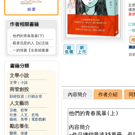
定
錯‧愛
優
書
訂
一般
．
他們的青春風暴(下)
．
載著流星的人【紀念版
團購
．
一的情書【全新插畫書
目
文學小說
文學
｜
小說
商管創投
內容簡介
作者介紹
同
財經投資
｜
行銷企管
人文藝坊
宗教、哲學
社會、人文、史地
藝術、美學
｜
電影戲劇
勵志養生
醫療、保健