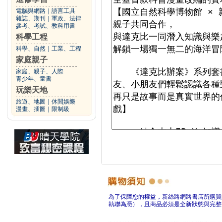
電腦與網路
｜
語言工具
雜誌、期刊
｜
軍政、法律
參考、考試、教科用書
科學工程
科學、自然
｜
工業、工程
家庭親子
家庭、親子、人際
青少年、童書
玩樂天地
旅遊、地圖
｜
休閒娛樂
漫畫、插圖
｜
限制級
為了保障您的權益，新絲路網路書店所購買
執聯為憑），且商品必須是全新狀態與完整