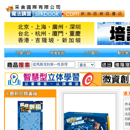
達
作
分
出
IS
頁