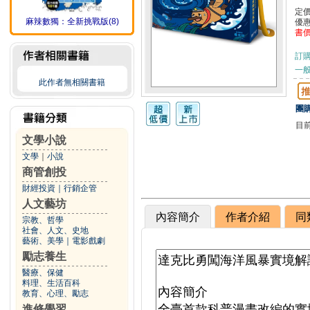
定
麻辣數獨：全新挑戰版(8)
優
書
訂
一般
此作者無相關書籍
團購
目
文學小說
文學
｜
小說
商管創投
財經投資
｜
行銷企管
人文藝坊
內容簡介
作者介紹
同
宗教、哲學
社會、人文、史地
藝術、美學
｜
電影戲劇
勵志養生
醫療、保健
料理、生活百科
教育、心理、勵志
進修學習