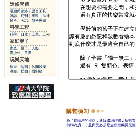
進修學習
電腦與網路
｜
語言工具
雜誌、期刊
｜
軍政、法律
參考、考試、教科用書
科學工程
科學、自然
｜
工業、工程
家庭親子
家庭、親子、人際
青少年、童書
玩樂天地
旅遊、地圖
｜
休閒娛樂
漫畫、插圖
｜
限制級
為了保障您的權益，新絲路網路書店所購買
執聯為憑），且商品必須是全新狀態與完整