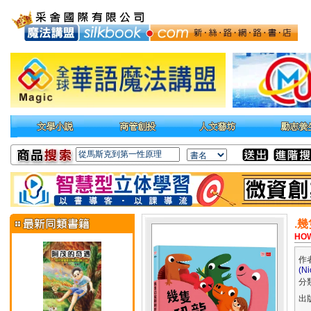
.
HOW
作
(Ni
分
出