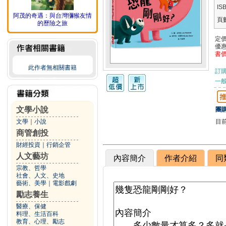
IS
阿茂的奇遇：與台灣獼猴友情
頁
的歷險之旅
定
優
書
此作者無相關書籍
訂
一般
文學小說
團購
目
文學
｜
小說
商管創投
財經投資
｜
行銷企管
人文藝坊
內容簡介
作者介紹
同
宗教、哲學
社會、人文、史地
藝術、美學
｜
電影戲劇
勵志養生
醫療、保健
料理、生活百科
教育、心理、勵志