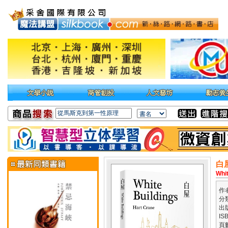
白
Whit
作
分
出
IS
頁