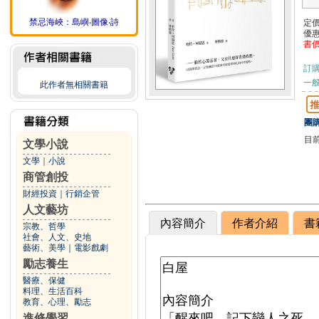
禁忌海峽：島嶼‧圖像‧詩
定
優
書
訂
一般
此作者無相關書籍
團購
目
文學小說
文學
｜
小說
商管創投
財經投資
｜
行銷企管
人文藝坊
內容簡介
作者介紹
書
宗教、哲學
社會、人文、史地
藝術、美學
｜
電影戲劇
勵志養生
醫療、保健
料理、生活百科
教育、心理、勵志
進修學習