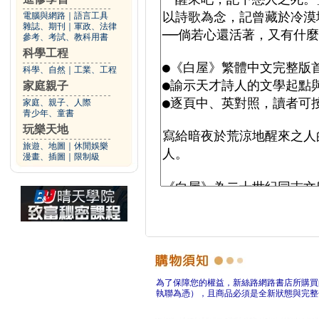
電腦與網路
｜
語言工具
雜誌、期刊
｜
軍政、法律
參考、考試、教科用書
科學工程
科學、自然
｜
工業、工程
家庭親子
家庭、親子、人際
青少年、童書
玩樂天地
旅遊、地圖
｜
休閒娛樂
漫畫、插圖
｜
限制級
為了保障您的權益，新絲路網路書店所購買
執聯為憑），且商品必須是全新狀態與完整