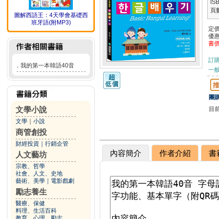
IS
頁
圖解西語王：4天學會基礎西
班牙語(附MP3)
定
優
書
訂
．
我的第一本韓語40音
一般
團購
目
文學小說
文學
｜
小說
商管創投
財經投資
｜
行銷企管
內容簡介
作者介紹
書
人文藝坊
宗教、哲學
社會、人文、史地
藝術、美學
｜
電影戲劇
勵志養生
醫療、保健
料理、生活百科
教育、心理、勵志