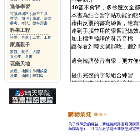
進修學習
電腦與網路
｜
語言工具
雜誌、期刊
｜
軍政、法律
參考、考試、教科用書
科學工程
科學、自然
｜
工業、工程
家庭親子
家庭、親子、人際
青少年、童書
玩樂天地
旅遊、地圖
｜
休閒娛樂
漫畫、插圖
｜
限制級
為了保障您的權益，新絲路網路書店所購買
執聯為憑），且商品必須是全新狀態與完整