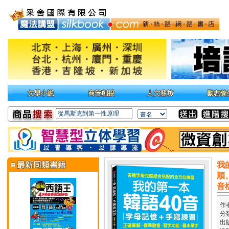
我
順
音
作
分
出