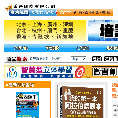
我
學
程
作
分
出