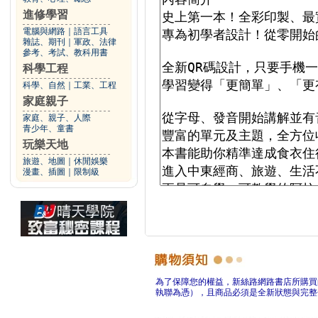
進修學習
電腦與網路
｜
語言工具
雜誌、期刊
｜
軍政、法律
參考、考試、教科用書
科學工程
科學、自然
｜
工業、工程
家庭親子
家庭、親子、人際
青少年、童書
玩樂天地
旅遊、地圖
｜
休閒娛樂
漫畫、插圖
｜
限制級
為了保障您的權益，新絲路網路書店所購買
執聯為憑），且商品必須是全新狀態與完整