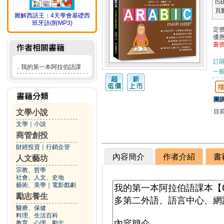
IS
頁
圖解西語王：4天學會基礎西
班牙語(附MP3)
定
優
書
訂
．
我的第一本阿拉伯語課
一般
團購
目
文學小說
文學
｜
小說
商管創投
財經投資
｜
行銷企管
內容簡介
作者介紹
書
人文藝坊
宗教、哲學
社會、人文、史地
藝術、美學
｜
電影戲劇
勵志養生
醫療、保健
料理、生活百科
教育、心理、勵志