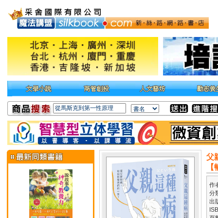
父
【
作
分
出
IS