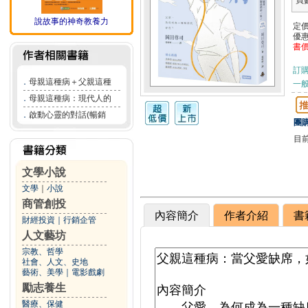
頁
說故事的神奇教養力
定
優
書
訂
．
母親這種病＋父親這種
一般
．
母親這種病：現代人的
．
啟動心靈的對話(暢銷
團購
目
文學小說
文學
｜
小說
商管創投
內容簡介
作者介紹
書
財經投資
｜
行銷企管
人文藝坊
宗教、哲學
社會、人文、史地
藝術、美學
｜
電影戲劇
勵志養生
醫療、保健