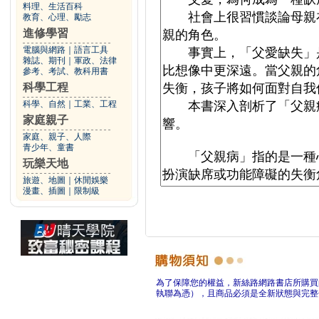
料理、生活百科
教育、心理、勵志
進修學習
電腦與網路
｜
語言工具
雜誌、期刊
｜
軍政、法律
參考、考試、教科用書
科學工程
科學、自然
｜
工業、工程
家庭親子
家庭、親子、人際
青少年、童書
玩樂天地
旅遊、地圖
｜
休閒娛樂
漫畫、插圖
｜
限制級
為了保障您的權益，新絲路網路書店所購買
執聯為憑），且商品必須是全新狀態與完整