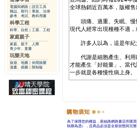
電腦與網路
｜
語言工具
雜誌、期刊
｜
軍政、法律
參考、考試、教科用書
科學工程
科學、自然
｜
工業、工程
家庭親子
家庭、親子、人際
青少年、童書
玩樂天地
旅遊、地圖
｜
休閒娛樂
漫畫、插圖
｜
限制級
為了保障您的權益，新絲路網路書店所購買
執聯為憑），且商品必須是全新狀態與完整