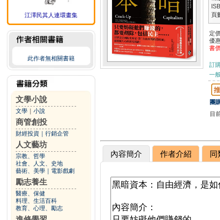
IS
頁
江澤民其人連環畫集
定
優
書
此作者無相關書籍
訂
一般
文學小說
團購
文學
｜
小說
目
商管創投
財經投資
｜
行銷企管
人文藝坊
內容簡介
作者介紹
同
宗教、哲學
社會、人文、史地
藝術、美學
｜
電影戲劇
勵志養生
醫療、保健
料理、生活百科
教育、心理、勵志
進修學習