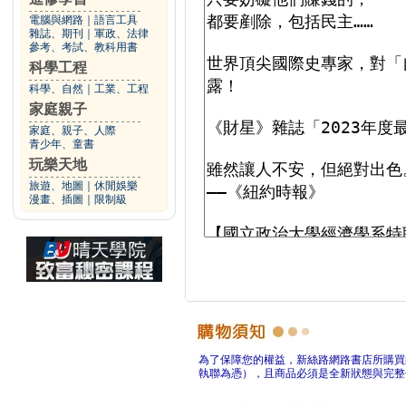
電腦與網路
｜
語言工具
雜誌、期刊
｜
軍政、法律
參考、考試、教科用書
科學工程
科學、自然
｜
工業、工程
家庭親子
家庭、親子、人際
青少年、童書
玩樂天地
旅遊、地圖
｜
休閒娛樂
漫畫、插圖
｜
限制級
為了保障您的權益，新絲路網路書店所購買
執聯為憑），且商品必須是全新狀態與完整