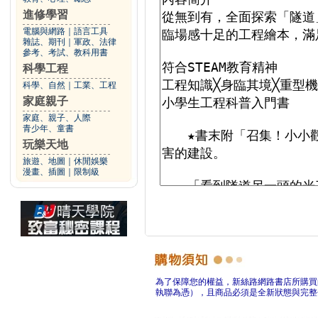
進修學習
電腦與網路
｜
語言工具
雜誌、期刊
｜
軍政、法律
參考、考試、教科用書
科學工程
科學、自然
｜
工業、工程
家庭親子
家庭、親子、人際
青少年、童書
玩樂天地
旅遊、地圖
｜
休閒娛樂
漫畫、插圖
｜
限制級
為了保障您的權益，新絲路網路書店所購買
執聯為憑），且商品必須是全新狀態與完整