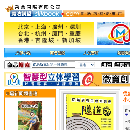
從
小
作
子
分
出