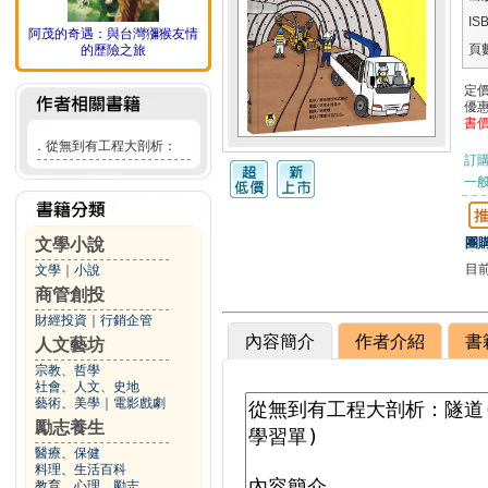
IS
阿茂的奇遇：與台灣獼猴友情
頁
的歷險之旅
定
優
書
．
從無到有工程大剖析：
訂
一般
文學小說
團購
目
文學
｜
小說
商管創投
財經投資
｜
行銷企管
內容簡介
作者介紹
書
人文藝坊
宗教、哲學
社會、人文、史地
藝術、美學
｜
電影戲劇
勵志養生
醫療、保健
料理、生活百科
教育、心理、勵志