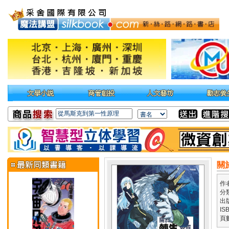
關
作
分
出
IS
頁