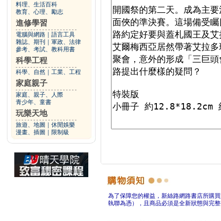
料理、生活百科
教育、心理、勵志
進修學習
電腦與網路
｜
語言工具
雜誌、期刊
｜
軍政、法律
參考、考試、教科用書
科學工程
科學、自然
｜
工業、工程
家庭親子
家庭、親子、人際
青少年、童書
玩樂天地
旅遊、地圖
｜
休閒娛樂
漫畫、插圖
｜
限制級
為了保障您的權益，新絲路網路書店所購買
執聯為憑），且商品必須是全新狀態與完整