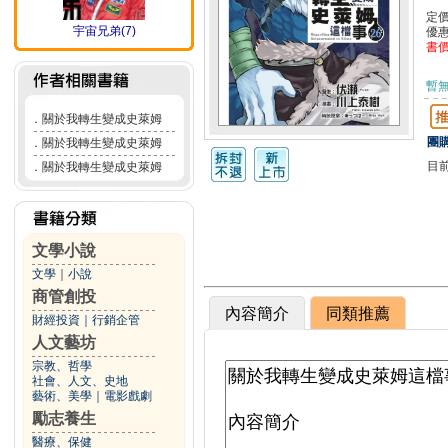
定
宇宙兄弟(7)
優
書
暫
．
關於我轉生變成史萊姆
團購
．
關於我轉生變成史萊姆
目
．
關於我轉生變成史萊姆
文學小說
文學
｜
小說
商管創投
內容簡介
同類推薦
財經投資
｜
行銷企管
人文藝坊
宗教、哲學
社會、人文、史地
藝術、美學
｜
電影戲劇
勵志養生
醫療、保健