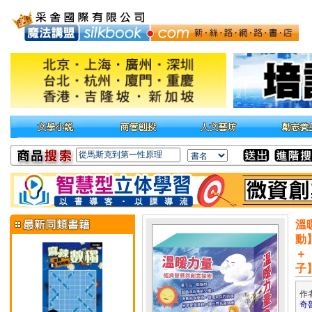
溫
動
＋
子
作
奇