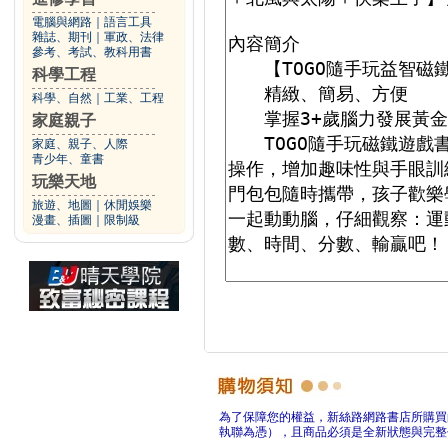
電腦與網路
｜
語言工具
雜誌、期刊
｜
軍政、法律
參考、考試、教科用書
科學工程
科學、自然
｜
工業、工程
家庭親子
家庭、親子、人際
青少年、童書
玩樂天地
旅遊、地圖
｜
休閒娛樂
漫畫、插圖
｜
限制級
為了保障您的權益，新絲路網路書店所購買
執聯為憑），且商品必須是全新狀態與完整