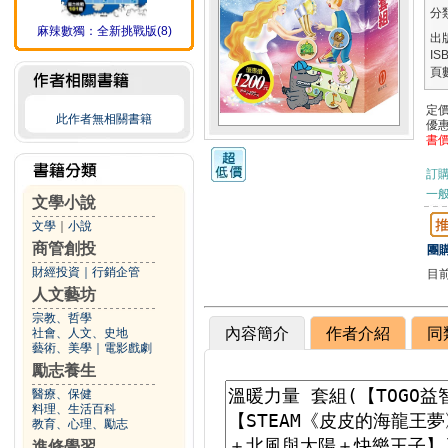
分
麻辣數獨：全新挑戰版(8)
出
IS
頁
定
此作者無相關書籍
優
書
訂
一般
文學小說
文學
｜
小說
商管創投
團購
財經投資
｜
行銷企管
目
人文藝坊
宗教、哲學
內容簡介
作者介紹
同
社會、人文、史地
藝術、美學
｜
電影戲劇
勵志養生
醫療、保健
料理、生活百科
教育、心理、勵志
進修學習