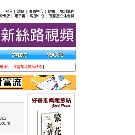
登入
｜
註冊
｜
會員中心
｜
結帳
｜
培訓課程
資出版
｜
電子書
｜
客服中心
｜
智慧型立体會員
惠通知
|
霹靂英雄音樂精選
|
9/2
0179