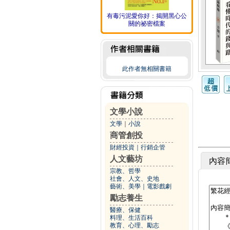
有毒污泥愛你好：揭開黑心公
關的祕密檔案
此作者無相關書籍
文學小說
文學
｜
小說
商管創投
財經投資
｜
行銷企管
人文藝坊
內容
宗教、哲學
社會、人文、史地
藝術、美學
｜
電影戲劇
勵志養生
醫療、保健
料理、生活百科
教育、心理、勵志