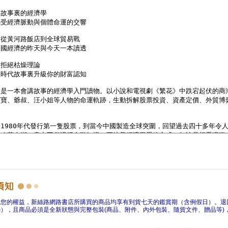
障您的權益，新絲路網路書店所購買的商品均享有到貨七天的鑑賞期（含例假日）。退
），且商品必須是全新狀態與完整包裝(商品、附件、內外包裝、隨貨文件、贈品等)