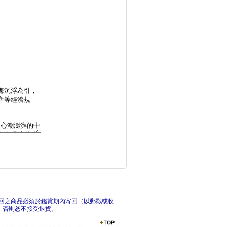
詐騙的14種信號：與
他們
孤注一治：精神醫學治
大不
回之商品必須於鑑賞期內寄回（以郵戳或收
，否則恕不接受退貨。