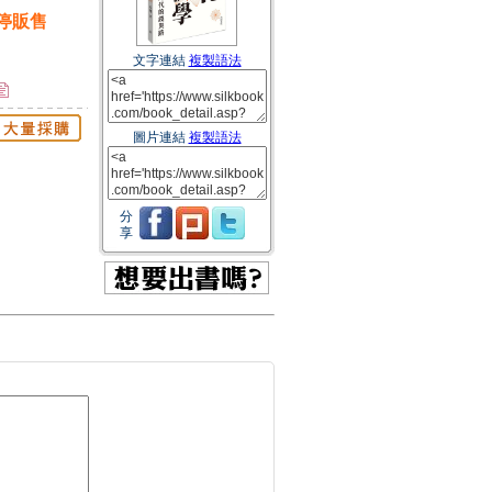
停販售
文字連結
複製語法
圖片連結
複製語法
分
享