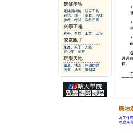
進修學習
電腦與網路
｜
語言工具
雜誌、期刊
｜
軍政、法律
參考、考試、教科用書
科學工程
科學、自然
｜
工業、工程
家庭親子
家庭、親子、人際
青少年、童書
玩樂天地
旅遊、地圖
｜
休閒娛樂
漫畫、插圖
｜
限制級
為了保
執聯為憑