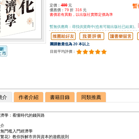
400
定價：
元
暫
優惠價：
79
折
316
元
書價若有異動，以出版社實際定價為準
暫無供應商：尋找供貨商中(也有可能出版社已結束)。
團購數最低為 20 本以上
目前平均評價：
簡介
作者介紹
書籍目錄
同類推薦