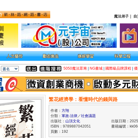
魔法弟子
｜
自
5050魔法眾籌
|
NG書城
|
國際級品牌課程
|
優
繁花經濟學：看懂時代的錢與路
作者：
方翔
分類：
軍政‧法律
／
社會議題
出版社：
山頂文化
出版日期：2025/
ISBN：9789887042051
書籍編號：kk060
頁數：192