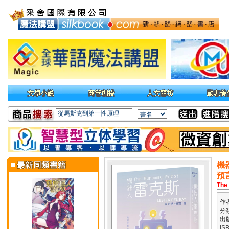
機
預
The
作
分
出
IS