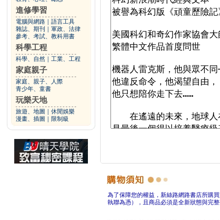
進修學習
電腦與網路
｜
語言工具
雜誌、期刊
｜
軍政、法律
參考、考試、教科用書
科學工程
科學、自然
｜
工業、工程
家庭親子
家庭、親子、人際
青少年、童書
玩樂天地
旅遊、地圖
｜
休閒娛樂
漫畫、插圖
｜
限制級
為了保障您的權益，新絲路網路書店所購買
執聯為憑），且商品必須是全新狀態與完整