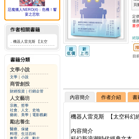
頁
惡魔獵人NERO(4)：危機！饗
宴之悲歌
定
優
書
絕
．
機器人雷克斯 【太空
目
文學小說
文學
｜
小說
商管創投
財經投資
｜
行銷企管
內容簡介
作者介紹
書
人文藝坊
宗教、哲學
社會、人文、史地
藝術、美學
｜
電影戲劇
勵志養生
醫療、保健
料理、生活百科
教育、心理、勵志