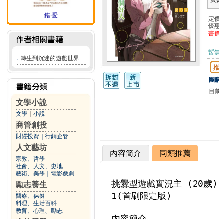
頁
錯‧愛
定
優
書
暫
．
轉生到沉迷的遊戲世界
團購
目
文學小說
文學
｜
小說
商管創投
財經投資
｜
行銷企管
人文藝坊
內容簡介
同類推薦
宗教、哲學
社會、人文、史地
藝術、美學
｜
電影戲劇
勵志養生
醫療、保健
料理、生活百科
教育、心理、勵志