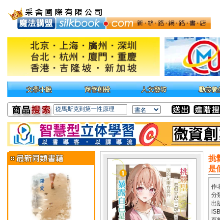
挑
是
作
分
出
IS