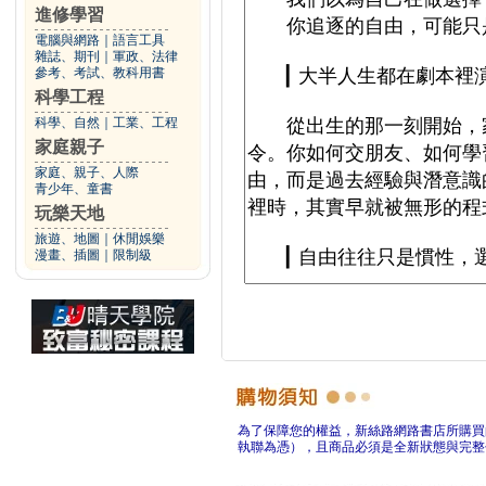
進修學習
電腦與網路
｜
語言工具
雜誌、期刊
｜
軍政、法律
參考、考試、教科用書
科學工程
科學、自然
｜
工業、工程
家庭親子
家庭、親子、人際
青少年、童書
玩樂天地
旅遊、地圖
｜
休閒娛樂
漫畫、插圖
｜
限制級
為了保障您的權益，新絲路網路書店所購買
執聯為憑），且商品必須是全新狀態與完整