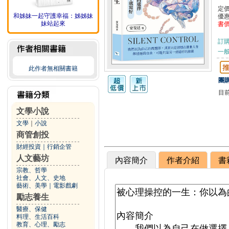
定
和姊妹一起守護幸福：姊姊妹
優
妹站起來
書
訂
一般
此作者無相關書籍
團購
目
文學小說
文學
｜
小說
商管創投
財經投資
｜
行銷企管
人文藝坊
內容簡介
作者介紹
書
宗教、哲學
社會、人文、史地
藝術、美學
｜
電影戲劇
勵志養生
醫療、保健
料理、生活百科
教育、心理、勵志