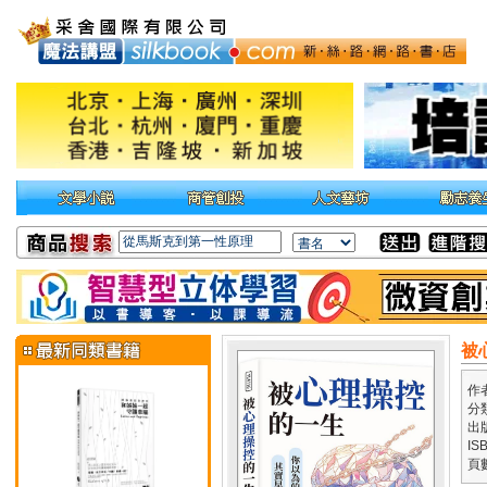
被
作
分
出
IS
頁