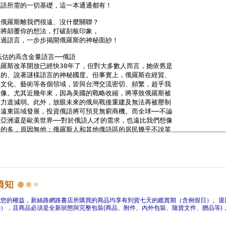
障您的權益，新絲路網路書店所購買的商品均享有到貨七天的鑑賞期（含例假日）。退
），且商品必須是全新狀態與完整包裝(商品、附件、內外包裝、隨貨文件、贈品等)