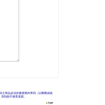
手寫泰語單字記憶法：
追星
首爾大學韓國語+3A
實用
回之商品必須於鑑賞期內寄回（以郵戳或收
，否則恕不接受退貨。