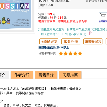
ISBN：9789864544462
書籍編號：kk060
頁數：208
399
定價：
元
優惠價：
79
折
315
元
訂購
書價若有異動，以出版社實際定價為準
訂購後立即為您進貨：目前無庫存量,讀者下訂後,開始
一般天數約為2-10工作日(不含例假日)。
團購數最低為 20 本以上
目前平均評價：
簡介
作者介紹
書籍目錄
同類推薦