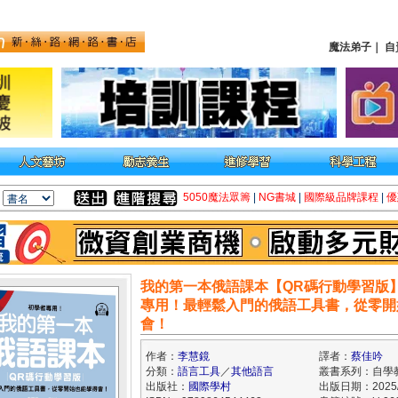
魔法弟子
｜
自
5050魔法眾籌
|
NG書城
|
國際級品牌課程
|
優
我的第一本俄語課本【QR碼行動學習版
專用！最輕鬆入門的俄語工具書，從零開
會！
作者：
李慧鏡
譯者：
蔡佳吟
分類：
語言工具
／
其他語言
叢書系列：自學
出版社：
國際學村
出版日期：2025/