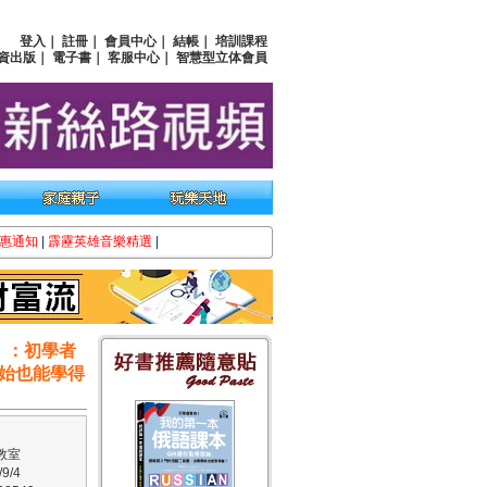
登入
｜
註冊
｜
會員中心
｜
結帳
｜
培訓課程
資出版
｜
電子書
｜
客服中心
｜
智慧型立体會員
惠通知
|
霹靂英雄音樂精選
|
】：初學者
始也能學得
教室
9/4