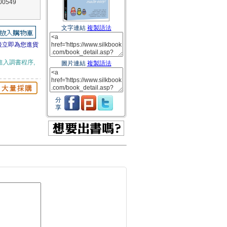
0549
文字連結
複製語法
後立即為您進貨
進入調書程序,
圖片連結
複製語法
分
享