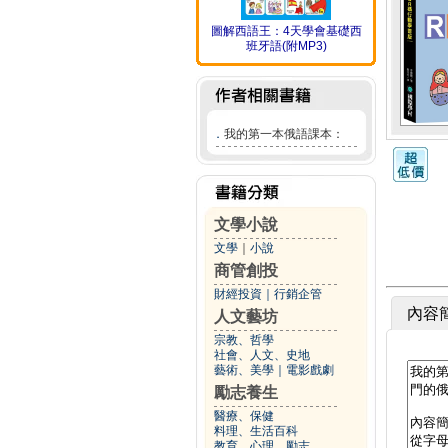
圖解西語王：4天學會基礎西
班牙語(附MP3)
．
我的第一本俄語課本：
文學小說
文學
｜
小說
商管創投
財經投資
｜
行銷企管
內容
人文藝坊
宗教、哲學
社會、人文、史地
藝術、美學
｜
電影戲劇
勵志養生
醫療、保健
料理、生活百科
教育、心理、勵志