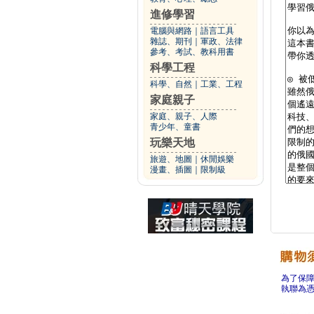
進修學習
電腦與網路
｜
語言工具
雜誌、期刊
｜
軍政、法律
參考、考試、教科用書
科學工程
科學、自然
｜
工業、工程
家庭親子
家庭、親子、人際
青少年、童書
玩樂天地
旅遊、地圖
｜
休閒娛樂
漫畫、插圖
｜
限制級
為了保
執聯為憑