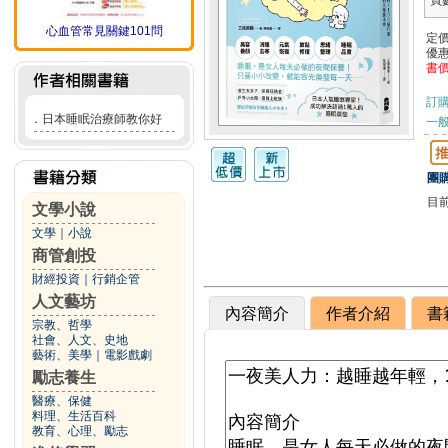
頁
心血管常見關鍵101問
定
優
書
訂
．
日本睡眠治療師教你好
一般
團購
目
文學小說
文學
｜
小說
商管創投
財經投資
｜
行銷企管
人文藝坊
內容簡介
作者介紹
書
宗教、哲學
社會、人文、史地
藝術、美學
｜
電影戲劇
勵志養生
醫療、保健
料理、生活百科
教育、心理、勵志