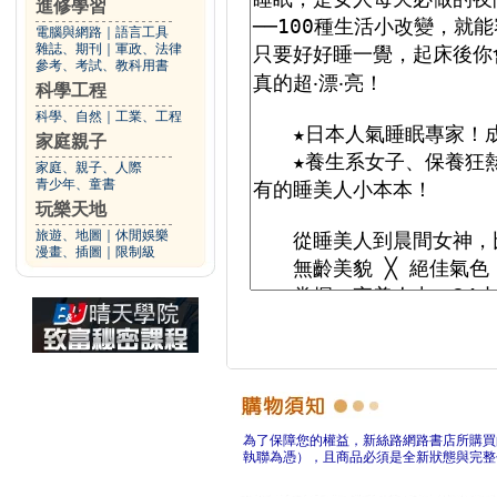
進修學習
電腦與網路
｜
語言工具
雜誌、期刊
｜
軍政、法律
參考、考試、教科用書
科學工程
科學、自然
｜
工業、工程
家庭親子
家庭、親子、人際
青少年、童書
玩樂天地
旅遊、地圖
｜
休閒娛樂
漫畫、插圖
｜
限制級
為了保障您的權益，新絲路網路書店所購買
執聯為憑），且商品必須是全新狀態與完整