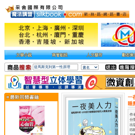
一
睡
作
分
出
IS