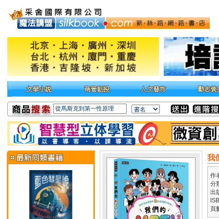
我
作
分
出
IS
頁