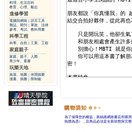
料理、生活百科
教育、心理、勵志
進修學習
電腦與網路
｜
語言工具
雜誌、期刊
｜
軍政、法律
參考、考試、教科用書
科學工程
科學、自然
｜
工業、工程
家庭親子
家庭、親子、人際
青少年、童書
玩樂天地
旅遊、地圖
｜
休閒娛樂
漫畫、插圖
｜
限制級
為了保障您的權益，新絲路網路書店所購買
執聯為憑），且商品必須是全新狀態與完整