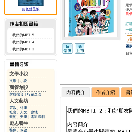
定
藍色彗星號
優
書
訂
一般
．
我們的MBTI 5：
．
我們的MBTI 4：
團購
．
我們的MBTI 3：
目
文學小說
文學
｜
小說
商管創投
內容簡介
作者介紹
書
財經投資
｜
行銷企管
人文藝坊
宗教、哲學
社會、人文、史地
藝術、美學
｜
電影戲劇
勵志養生
醫療、保健