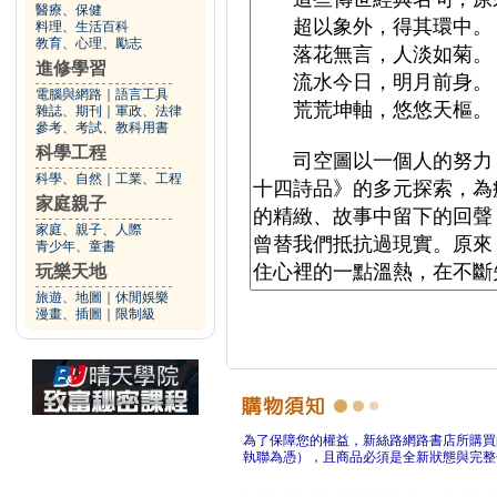
醫療、保健
料理、生活百科
教育、心理、勵志
進修學習
電腦與網路
｜
語言工具
雜誌、期刊
｜
軍政、法律
參考、考試、教科用書
科學工程
科學、自然
｜
工業、工程
家庭親子
家庭、親子、人際
青少年、童書
玩樂天地
旅遊、地圖
｜
休閒娛樂
漫畫、插圖
｜
限制級
為了保障您的權益，新絲路網路書店所購買
執聯為憑），且商品必須是全新狀態與完整