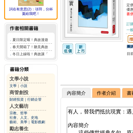
定
詞在有意思(2)：項羽，分杯
優
羹給我吧！
書
訂
一般
．
夏日限定喔！典故漫遊
團購
．
春天開箱了！聽見典故
目
．
冬日上線啦！典故讓「
文學小說
文學
｜
小說
商管創投
內容簡介
作者介紹
書
財經投資
｜
行銷企管
人文藝坊
宗教、哲學
社會、人文、史地
藝術、美學
｜
電影戲劇
勵志養生