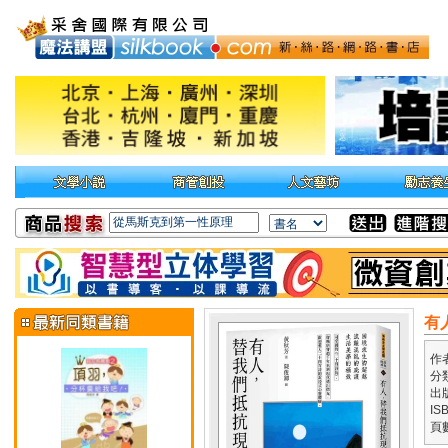
有
作
分
出
IS
頁