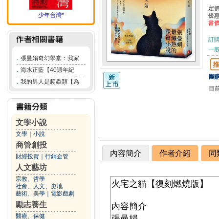
定
少年台灣*
優
書
訂
一般
．
張曼娟奇幻學堂：我家
．
海水正藍【40週年紀
團購
．
我的男人是爬蟲類【為
目
文學小說
文學
｜
小說
商管創投
內容簡介
作者介紹
同
財經投資
｜
行銷企管
人文藝坊
宗教、哲學
社會、人文、史地
藝術、美學
｜
電影戲劇
勵志養生
醫療、保健