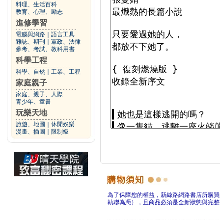
料理、生活百科
教育、心理、勵志
進修學習
電腦與網路
｜
語言工具
雜誌、期刊
｜
軍政、法律
參考、考試、教科用書
科學工程
科學、自然
｜
工業、工程
家庭親子
家庭、親子、人際
青少年、童書
玩樂天地
旅遊、地圖
｜
休閒娛樂
漫畫、插圖
｜
限制級
為了保障您的權益，新絲路網路書店所購買
執聯為憑），且商品必須是全新狀態與完整