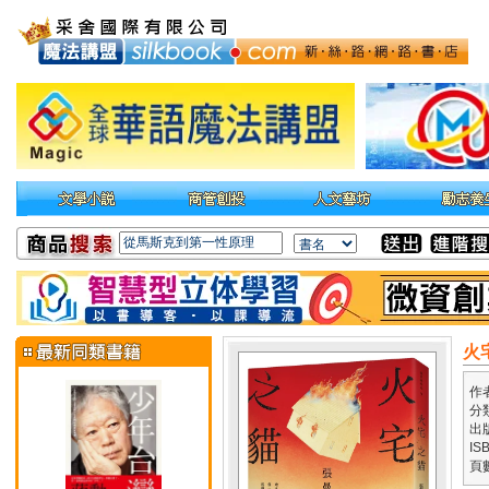
火
作
分
出
IS
頁