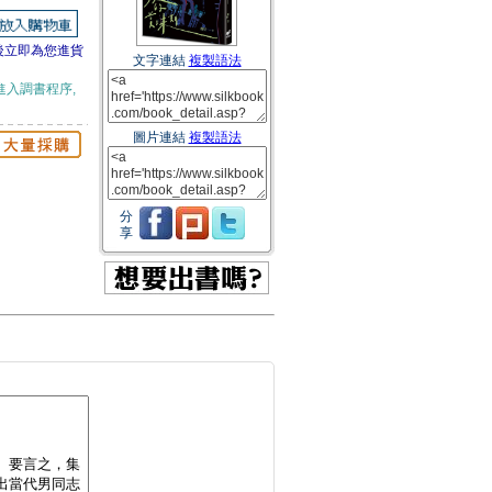
後立即為您進貨
文字連結
複製語法
進入調書程序,
圖片連結
複製語法
分
享