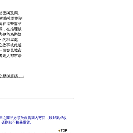
天官賜福新修版四
天
天官賜福新修版一～六
天
回之商品必須於鑑賞期內寄回（以郵戳或收
，否則恕不接受退貨。