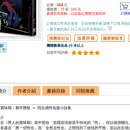
214
定價：
元
優惠價：
79
折
169
元
訂購
書價若有異動，以出版社實際定價為準
訂購後立即為您進貨：目前無庫存量,讀者下訂後,開始
一般天數約為2-10工作日(不含例假日)。
團購數最低為 20 本以上
目前平均評價：
簡介
作者介紹
書籍目錄
同類推薦