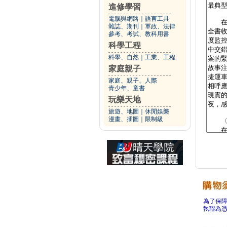
進修學習
電腦與網路
｜
語言工具
雜誌、期刊
｜
軍政、法律
參考、考試、教科用書
科學工程
科學、自然
｜
工業、工程
家庭親子
家庭、親子、人際
青少年、童書
玩樂天地
旅遊、地圖
｜
休閒娛樂
漫畫、插圖
｜
限制級
為了保
執聯為憑