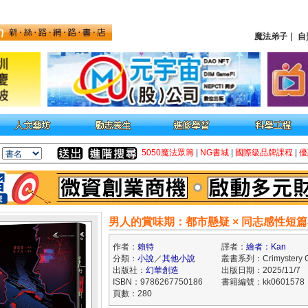
魔法弟子
｜
自
5050魔法眾籌
|
NG書城
|
國際級品牌課程
|
優
男人的賞味期：都市懸疑 × 同志感性短
作者：
賴特
譯者：
繪者：Kan
分類：
小說
／
其他小說
叢書系列：Crimystery Cr
出版社：
幻華創造
出版日期：2025/11/7
ISBN：9786267750186
書籍編號：kk0601578
頁數：280