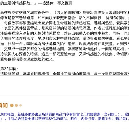
障您的權益，新絲路網路書店所購買的商品均享有到貨七天的鑑賞期（含例假日）。退
），且商品必須是全新狀態與完整包裝(商品、附件、內外包裝、隨貨文件、贈品等)