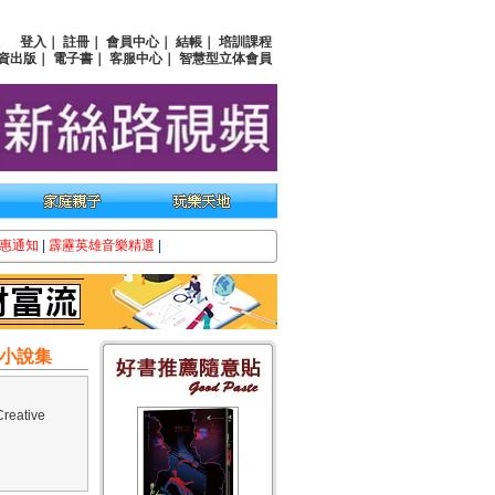
登入
｜
註冊
｜
會員中心
｜
結帳
｜
培訓課程
資出版
｜
電子書
｜
客服中心
｜
智慧型立体會員
惠通知
|
霹靂英雄音樂精選
|
篇小說集
eative