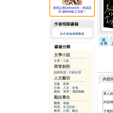
創世記典Online(ⅤI)：承諾謊
言‧崩碎的銀之丑面！
此作者無相關書籍
文學小說
文學
｜
小說
商管創投
財經投資
｜
行銷企管
人文藝坊
內容
宗教、哲學
社會、人文、史地
藝術、美學
｜
電影戲劇
勵志養生
醫療、保健
料理、生活百科
教育、心理、勵志